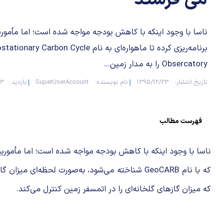
می فرستد
ناسا با وجود اینکه با کاهش بودجه مواجه شده است؛ اما مأمو
برنامه‌ریزی کرده تا ماهواره‌ای به نام onary Carbon Cycle
Obsercatory را به مدار زمین...
تاریخ انتشار:
1395/12/23
نام نویسنده:
SuperUserAccount
بازدید:
413
فهرست مطالب
که با نام GeoCARB شناخته می‌شود، به‌صورت لحظه
که میزان گازهای گلخانه‌ای را در اتمسفر زمین کنترل می‌کند.