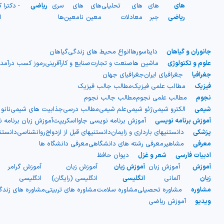
های
های
های
تحلیلی
های
های
سری
ریاضی
- دکترا
ک
ریاضی
جبر
معادلات
معین
نامعین
ها
ا
جانوران و گیاهان
دایناسورها
انواع محیط های زندگی
گیاهان
علوم و تکنولوژی
ماشین ها
صنعت و تجارت
صنایع و کارآفرینی
رموز کسب درآمد
جغرافیا
جغرافیای ایران
جغرافیای جهان
فیزیک
مطالب علمی فیزیک
مطالب جالب فیزیک
نجوم
مطالب علمی نجوم
مطالب جالب نجوم
شیمی
الکترو شیمی
ژئو شیمی
علم شیمی
مطالب درسی
جذابیت های شیمی
نانو
آموزش برنامه نویسی
آموزش برنامه نویسی جاوااسکریپت
آموزش زبان برنامه 
پزشکی
دانستنیهای بارداری و زایمان
دانستنیهای قبل از ازدواج
روانشناسی
دانست
معرفی
مشاهیر
معرفی رشته های دانشگاهی
معرفی دانشگاه ها
ادبیات فارسی
شعر و غزل
دیوان حافظ
آموزش
آموزش زبان
آموزش زبان
آموزش زبان
آموزش گرامر
ج
زبان
آلمانی
انگلیسی
انگلیسی (رایگان)
انگلیسی
ا
مشاوره
مشاوره تحصیلی
مشاوره سلامت
مشاوره های تربیتی
مشاوره های زند
ویدیو
آموزش ریاضی