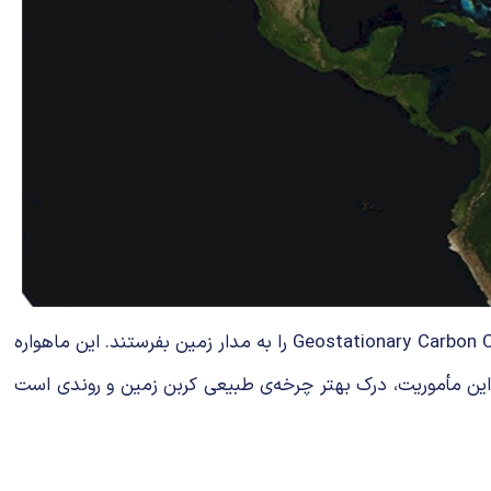
ناسا با وجود اینکه با کاهش بودجه مواجه شده است؛ اما مأموریت جدیدی برنامه‌ریزی کرده تا ماهواره‌ای به نام Geostationary Carbon Cycle Obsercatory را به مدار زمین بفرستند. این ماهواره
 هدف از این مأموریت، درک بهتر چرخه‌ی طبیعی کربن زمین و روندی است