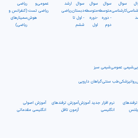
ال
سوال
سوال
سوال
سوال
ارشد
عمومی
و
ریاضی
شناسی
کارشناسی
متوسطه
متوسطه
دبستان
ریاضی
ریاضی
تست
(کنفرانس و
د
- دوره
-دوره
- اول تا
هوش
سمینارهای
دوم
اول
ششم
ریاضی)
یی
شیمی عمومی
شیمی سبز
ی
روانپزشکی
طب سنتی
گیاهان دارویی
رفندهای
نرم افزار جدید آموزش
آموزش ترفندهای
آموزش اصولی
یلتس
انگلیسی
آزمون تافل
انگلیسی مقدماتی