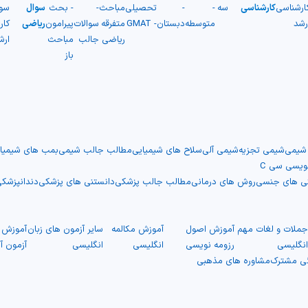
ارشناسی
کارشناسی
سه
-
-
تحصیلی
مباحث
-
- بحث
سوال
سو
رشد
متوسطه
دبستان
- GMAT
متفرقه
سوالات
پیرامون
ریاضی
کار
ریاضی
جالب
مباحث
ارش
باز
 شیمی
شیمی تجزیه
شیمی آلی
سلاح های شیمیایی
مطالب جالب شیمی
بمب های شیمیا
نویسی سی C
نی های جنسی
روش های درمانی
مطالب جالب پزشکی
دانستنی های پزشکی
دندانپزشک
ملات و لغات مهم
آموزش اصول
آموزش مکالمه
سایر آزمون های زبان
آموزش ت
نگلیسی
رزومه نویسی
انگلیسی
انگلیسی
آزمون آ
گی مشترک
مشاوره های مذهبی