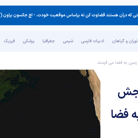
یتی كه درآن هستند قضاوت كن نه براساس موقعیت خودت. -
اچ جکسون براون (کتاب نکته
وران و گیاهان
ادبیات فارسی
شیمی
جغرافیا
پزشکی
فیزیک
زمین به فضا می فرستد
نجش
ه فضا