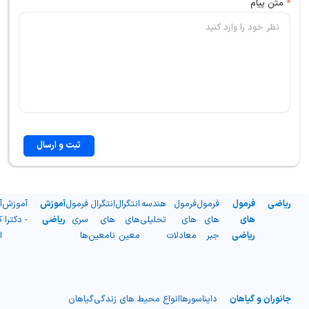
*
متن پیام
ثبت و ارسال
ریاضی
فرمول
فرمول
فرمول
هندسه
انتگرال
انتگرال
فرمول
آموزش
آموزش
آ
های
های
های
تحلیلی
های
های
سری
ریاضی
- دکترا
ک
ریاضی
جبر
معادلات
معین
نامعین
ها
ا
جانوران و گیاهان
دایناسورها
انواع محیط های زندگی
گیاهان