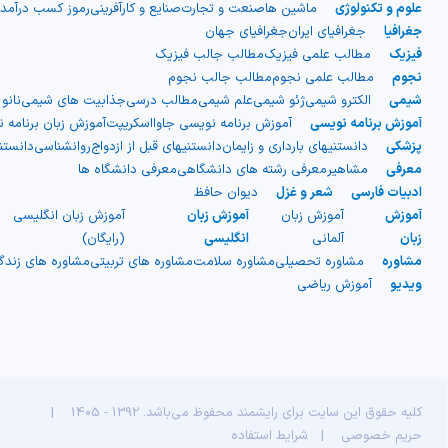
علوم و تکنولوژی
ماشین ها
صنعت و تجارت
صنایع و کارآفرینی
رموز کسب درآمد
جغرافیا
جغرافیای ایران
جغرافیای جهان
فیزیک
مطالب علمی فیزیک
مطالب جالب فیزیک
نجوم
مطالب علمی نجوم
مطالب جالب نجوم
شیمی
الکترو شیمی
ژئو شیمی
علم شیمی
مطالب درسی
جذابیت های شیمی
نانو
آموزش برنامه نویسی
آموزش برنامه نویسی جاوااسکریپت
آموزش زبان برنامه 
پزشکی
دانستنیهای بارداری و زایمان
دانستنیهای قبل از ازدواج
روانشناسی
دانست
معرفی
مشاهیر
معرفی رشته های دانشگاهی
معرفی دانشگاه ها
ادبیات فارسی
شعر و غزل
دیوان حافظ
آموزش
آموزش زبان
آموزش زبان
آموزش زبان انگلیسی
زبان
آلمانی
انگلیسی
(رایگان)
مشاوره
مشاوره تحصیلی
مشاوره سلامت
مشاوره های تربیتی
مشاوره های زند
ویدیو
آموزش ریاضی
کلیه حقوق این سایت برای رایشمند محفوظ می‌باشد. 1392 - 1405
|
حریم خصوصی
|
شرایط استفاده