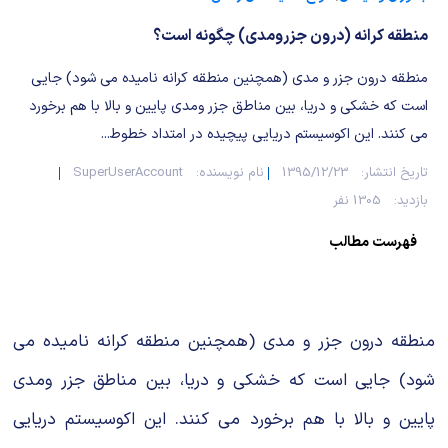
شیمی آلی
دندانپزشکی
رویدادهای ریاضی (کنفرانس و سمینارهای ریاضی)
منطقه كرانه (درون جزرومدی) چگونه است؟
روانپزشکی
صلاح های شیمیایی
منطقه درون جزر و مدی (همچنین منطقه كرانه نامیده می شود) جایی
طب سنتی
مطالب جالب شیمی
است كه خشكی و دریا، بین مناطق جزر ومدی پایین و بالا با هم برخورد
می كنند. این اكوسیستم دریایی پیچیده در امتداد خطوط...
گیاهان دارویی
بمب های شیمیایی
تاریخ انتشار:
1395/12/23
نام نویسنده:
SuperUserAccount
بازدید:
1305 نفر
شیمی عمومی
فهرست مطالب
شیمی سبز
منطقه درون جزر و مدی (همچنین منطقه كرانه نامیده می
شود) جایی است كه خشكی و دریا، بین مناطق جزر ومدی
پایین و بالا با هم برخورد می كنند. این اكوسیستم دریایی