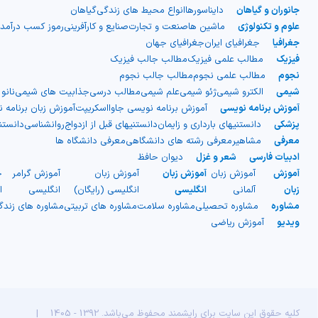
جانوران و گیاهان
دایناسورها
انواع محیط های زندگی
گیاهان
علوم و تکنولوژی
ماشین ها
صنعت و تجارت
صنایع و کارآفرینی
رموز کسب درآمد
جغرافیا
جغرافیای ایران
جغرافیای جهان
فیزیک
مطالب علمی فیزیک
مطالب جالب فیزیک
نجوم
مطالب علمی نجوم
مطالب جالب نجوم
شیمی
الکترو شیمی
ژئو شیمی
علم شیمی
مطالب درسی
جذابیت های شیمی
نانو
آموزش برنامه نویسی
آموزش برنامه نویسی جاوااسکریپت
آموزش زبان برنامه 
پزشکی
دانستنیهای بارداری و زایمان
دانستنیهای قبل از ازدواج
روانشناسی
دانست
معرفی
مشاهیر
معرفی رشته های دانشگاهی
معرفی دانشگاه ها
ادبیات فارسی
شعر و غزل
دیوان حافظ
آموزش
آموزش زبان
آموزش زبان
آموزش زبان
آموزش گرامر
ج
زبان
آلمانی
انگلیسی
انگلیسی (رایگان)
انگلیسی
ا
مشاوره
مشاوره تحصیلی
مشاوره سلامت
مشاوره های تربیتی
مشاوره های زند
ویدیو
آموزش ریاضی
کلیه حقوق این سایت برای رایشمند محفوظ می‌باشد. 1392 - 1405
|