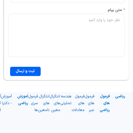
*
متن پیام
ثبت و ارسال
ریاضی
فرمول
فرمول
فرمول
هندسه
انتگرال
انتگرال
فرمول
آموزش
آموزش
آ
های
های
های
تحلیلی
های
های
سری
ریاضی
- دکترا
ک
ریاضی
جبر
معادلات
معین
نامعین
ها
ا