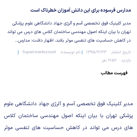
شیمی آلی
دندانپزشکی
رویدادهای ریاضی (کنفرانس و سمینارهای ریاضی)
مدارس فرسوده برای این دانش آموزان خطرناک است
روانپزشکی
صلاح های شیمیایی
مدیر کلینیک فوق تخصصی آسم و آلرژی جهاد دانشگاهی علوم پزشکی
تهران با بیان اینکه اصول مهندسی ساختمان کلاس های درس می تواند
طب سنتی
مطالب جالب شیمی
در کاهش حساسیت های تنفسی موثر باشد، اظهار داشت: مدارس...
گیاهان دارویی
بمب های شیمیایی
تاریخ انتشار:
1395/12/23
نام نویسنده:
SuperUserAccount
بازدید:
2152 نفر
شیمی عمومی
فهرست مطالب
شیمی سبز
مدیر کلینیک فوق تخصصی آسم و آلرژی جهاد دانشگاهی علوم
پزشکی تهران با بیان اینکه اصول مهندسی ساختمان کلاس
های درس می تواند در کاهش حساسیت های تنفسی موثر