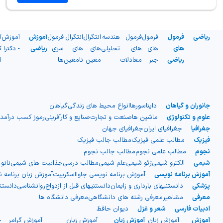
ریاضی
فرمول
فرمول
فرمول
هندسه
انتگرال
انتگرال
فرمول
آموزش
آموزش
آ
های
های
های
تحلیلی
های
های
سری
ریاضی
- دکترا
ک
ریاضی
جبر
معادلات
معین
نامعین
ها
ا
جانوران و گیاهان
دایناسورها
انواع محیط های زندگی
گیاهان
علوم و تکنولوژی
ماشین ها
صنعت و تجارت
صنایع و کارآفرینی
رموز کسب درآمد
جغرافیا
جغرافیای ایران
جغرافیای جهان
فیزیک
مطالب علمی فیزیک
مطالب جالب فیزیک
نجوم
مطالب علمی نجوم
مطالب جالب نجوم
شیمی
الکترو شیمی
ژئو شیمی
علم شیمی
مطالب درسی
جذابیت های شیمی
نانو
آموزش برنامه نویسی
آموزش برنامه نویسی جاوااسکریپت
آموزش زبان برنامه 
پزشکی
دانستنیهای بارداری و زایمان
دانستنیهای قبل از ازدواج
روانشناسی
دانست
معرفی
مشاهیر
معرفی رشته های دانشگاهی
معرفی دانشگاه ها
ادبیات فارسی
شعر و غزل
دیوان حافظ
آموزش
آموزش زبان
آموزش زبان
آموزش زبان
آموزش گرامر
ج