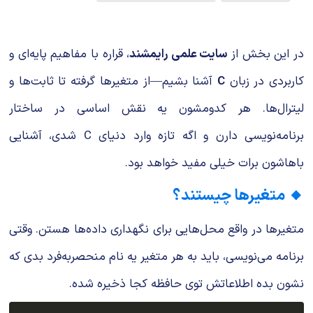
شیمی آلی
دندانپزشکی
رویدادهای ریاضی (کنفرانس و سمینارهای ریاضی)
روانپزشکی
صلاح های شیمیایی
در این بخش از
سایت علمی رایمشند
، قراره با مفاهیم پایه‌ای و
طب سنتی
مطالب جالب شیمی
کاربردی در زبان
C
آشنا بشیم—از متغیرها گرفته تا ثابت‌ها و
لیترال‌ها. هر کدومشون یه نقش اساسی در ساختار
گیاهان دارویی
بمب های شیمیایی
برنامه‌نویسی دارن و اگه تازه وارد دنیای C شدی، آشنایی
شیمی عمومی
باهاشون برات خیلی مفید خواهد بود.
شیمی سبز
🔸 متغیرها چیستند؟
متغیرها در واقع محل‌هایی برای نگهداری داده‌ها هستن. وقتی
برنامه می‌نویسی، باید به هر متغیر یه نام منحصر‌به‌فرد بدی که
نشون بده اطلاعاتش توی حافظه کجا ذخیره شده.