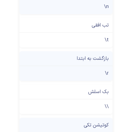
\n
تب افقی
\t
بازگشت به ابتدا
\r
بک اسلش
\\
کوتیشن تکی