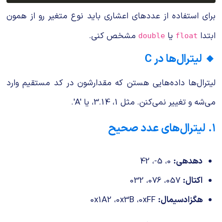
برای استفاده از عددهای اعشاری باید نوع متغیر رو از همون
ابتدا
یا
مشخص کنی.
double
float
🔸 لیترال‌ها در C
لیترال‌ها داده‌هایی هستن که مقدارشون در کد مستقیم وارد
می‌شه و تغییر نمی‌کنن. مثل
1
،
3.14
، یا
'A'
.
۱. لیترال‌های عدد صحیح
دهدهی:
0
،
-5
،
42
اکتال:
057
،
076
،
032
هگزادسیمال:
0xFF
،
0x3B
،
0x1A2