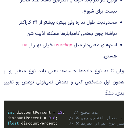
اولین کاراکتر باید حرف یا آندرلاین باشه؛ عدد مجاز
نیست برای شروع.
محدودیت طول نداره ولی بهتره بیشتر از
31
کاراکتر
نباشه؛ چون بعضی کامپایلرها ممکنه اذیت شن.
اسم‌های معنی‌دار مثل
خیلی بهتر از
ua
userAge
هستن.
زبان C به نوع داده‌ها حساسه؛ یعنی باید نوع متغیر رو از
همون اول مشخص کنی و بعدش نمی‌تونی نوعش رو تغییر
بدی. مثلاً:
// عدد صحیح  
;
15
=
 discountPercent 
int
discountPercent 
=
9.8
;
float
 discountPercent
;