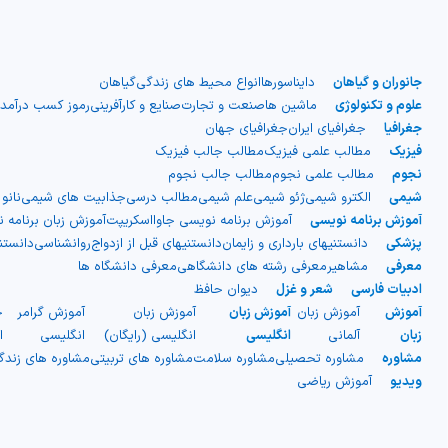
جانوران و گیاهان
دایناسورها
انواع محیط های زندگی
گیاهان
علوم و تکنولوژی
ماشین ها
صنعت و تجارت
صنایع و کارآفرینی
رموز کسب درآمد
جغرافیا
جغرافیای ایران
جغرافیای جهان
فیزیک
مطالب علمی فیزیک
مطالب جالب فیزیک
نجوم
مطالب علمی نجوم
مطالب جالب نجوم
شیمی
الکترو شیمی
ژئو شیمی
علم شیمی
مطالب درسی
جذابیت های شیمی
نانو
آموزش برنامه نویسی
آموزش برنامه نویسی جاوااسکریپت
آموزش زبان برنامه 
پزشکی
دانستنیهای بارداری و زایمان
دانستنیهای قبل از ازدواج
روانشناسی
دانست
معرفی
مشاهیر
معرفی رشته های دانشگاهی
معرفی دانشگاه ها
ادبیات فارسی
شعر و غزل
دیوان حافظ
آموزش
آموزش زبان
آموزش زبان
آموزش زبان
آموزش گرامر
ج
زبان
آلمانی
انگلیسی
انگلیسی (رایگان)
انگلیسی
ا
مشاوره
مشاوره تحصیلی
مشاوره سلامت
مشاوره های تربیتی
مشاوره های زند
ویدیو
آموزش ریاضی