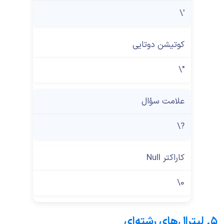
\'
کوتیشن دوتایی
\"
علامت سؤال
\?
کاراکتر Null
\0
۵. لیترال‌های رشته‌ای