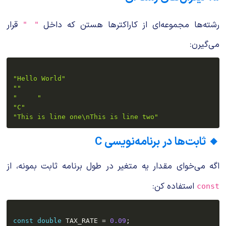
رشته‌ها مجموعه‌ای از کاراکترها هستن که داخل
قرار
" "
می‌گیرن:
"Hello World"
""
"     "
"C"
"This is line one\nThis is line two"
🔸 ثابت‌ها در برنامه‌نویسی C
اگه می‌خوای مقدار یه متغیر در طول برنامه ثابت بمونه، از
استفاده کن:
const
const
double
 TAX_RATE 
=
0.09
;