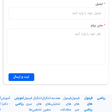
*
ایمیل
*
متن پیام
ثبت و ارسال
ریاضی
فرمول
فرمول
فرمول
هندسه
انتگرال
انتگرال
فرمول
آموزش
آموزش
آ
های
های
های
تحلیلی
های
های
سری
ریاضی
- دکترا
ک
ریاضی
جبر
معادلات
معین
نامعین
ها
ا