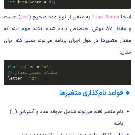
int
 finalScore 
=
87
;
اینجا
یه متغیر از نوع عدد صحیح (
) هست
int
finalScore
و مقدار
۸۷
بهش اختصاص داده شده. نکته مهم اینه که
مقدار متغیرها در طول اجرای برنامه می‌تونه تغییر کنه. برای
مثال:
char
 letter 
=
'x'
;
// عملیات تغییر مقدار
letter 
=
'z'
;
🔸 قواعد نام‌گذاری متغیرها
نام متغیر فقط می‌تونه شامل حروف، عدد و آندرلاین (
_
)
باشه.