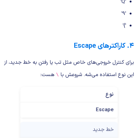
'Q'
'9'
'{'
۴. کاراکترهای Escape
برای کنترل خروجی‌های خاص مثل تب یا رفتن به خط جدید، از
این نوع استفاده می‌شه. شروعش با
هست:
\
نوع
Escape
خط جدید