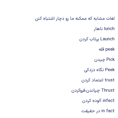
شیمی آلی
دندانپزشکی
رویدادهای ریاضی (کنفرانس و سمینارهای ریاضی)
روانپزشکی
صلاح های شیمیایی
لغات مشابه که ممکنه ما رو دچار اشتباه کنن
طب سنتی
مطالب جالب شیمی
lunch ناهار
Launch پرتاب کردن
گیاهان دارویی
بمب های شیمیایی
peak قله
شیمی عمومی
Pick چیدن
شیمی سبز
Peek نگاه دزدکی
trust اعتماد کردن
Thrust چپاندن،فروکردن
infect آلوده کردن
in fact در حقیقت