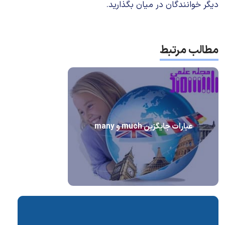
دیگر خوانندگان در میان بگذارید.
مطالب مرتبط
عبارات جایگزین much و many