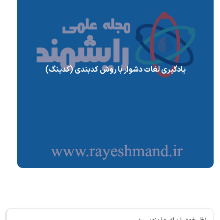
یادگیری لغات دشوار با روش کدبندی (کدینگ)