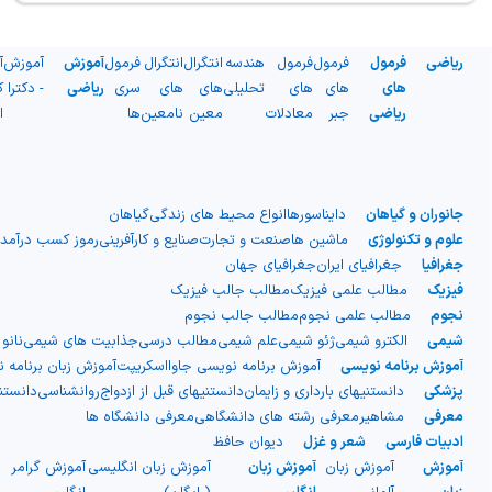
ریاضی
فرمول
فرمول
فرمول
هندسه
انتگرال
انتگرال
فرمول
آموزش
آموزش
آ
های
های
های
تحلیلی
های
های
سری
ریاضی
- دکترا
ک
ریاضی
جبر
معادلات
معین
نامعین
ها
ا
جانوران و گیاهان
دایناسورها
انواع محیط های زندگی
گیاهان
علوم و تکنولوژی
ماشین ها
صنعت و تجارت
صنایع و کارآفرینی
رموز کسب درآمد
جغرافیا
جغرافیای ایران
جغرافیای جهان
فیزیک
مطالب علمی فیزیک
مطالب جالب فیزیک
نجوم
مطالب علمی نجوم
مطالب جالب نجوم
شیمی
الکترو شیمی
ژئو شیمی
علم شیمی
مطالب درسی
جذابیت های شیمی
نانو
آموزش برنامه نویسی
آموزش برنامه نویسی جاوااسکریپت
آموزش زبان برنامه 
پزشکی
دانستنیهای بارداری و زایمان
دانستنیهای قبل از ازدواج
روانشناسی
دانست
معرفی
مشاهیر
معرفی رشته های دانشگاهی
معرفی دانشگاه ها
ادبیات فارسی
شعر و غزل
دیوان حافظ
آموزش
آموزش زبان
آموزش زبان
آموزش زبان انگلیسی
آموزش گرامر