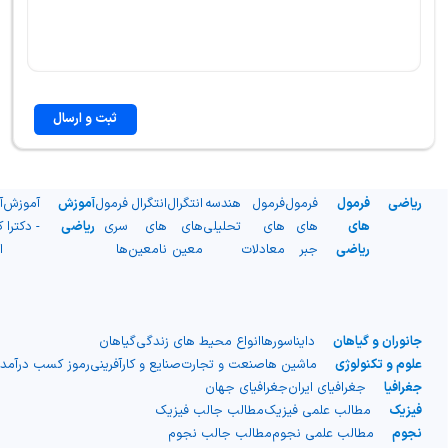
ثبت و ارسال
ریاضی
فرمول
فرمول
فرمول
هندسه
انتگرال
انتگرال
فرمول
آموزش
آموزش
آ
های
های
های
تحلیلی
های
های
سری
ریاضی
- دکترا
ک
ریاضی
جبر
معادلات
معین
نامعین
ها
ا
جانوران و گیاهان
دایناسورها
انواع محیط های زندگی
گیاهان
علوم و تکنولوژی
ماشین ها
صنعت و تجارت
صنایع و کارآفرینی
رموز کسب درآمد
جغرافیا
جغرافیای ایران
جغرافیای جهان
فیزیک
مطالب علمی فیزیک
مطالب جالب فیزیک
نجوم
مطالب علمی نجوم
مطالب جالب نجوم