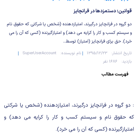
شیمی آلی
دندانپزشکی
رویدادهای ریاضی (کنفرانس و سمینارهای ریاضی)
قوانین: دستمزدها در فرانچایز
روانپزشکی
صلاح های شیمیایی
دو گروه در فرانچایز درگیرند، امتیازدهنده (شخص یا شرکتی که حقوق نام
طب سنتی
مطالب جالب شیمی
و سیستم کسب و کار را کرایه می دهد) و امتیازگیرنده (کسی که آن را می
خرد). حق برای فرانچایز (امتیاز) توسط...
گیاهان دارویی
بمب های شیمیایی
تاریخ انتشار:
1395/12/23
نام نویسنده:
SuperUserAccount
بازدید:
1686 نفر
شیمی عمومی
فهرست مطالب
شیمی سبز
: دو گروه در فرانچایز درگیرند، امتیازدهنده (شخص یا شرکتی
که حقوق نام و سیستم کسب و کار را کرایه می دهد) و
امتیازگیرنده (کسی که آن را می خرد).