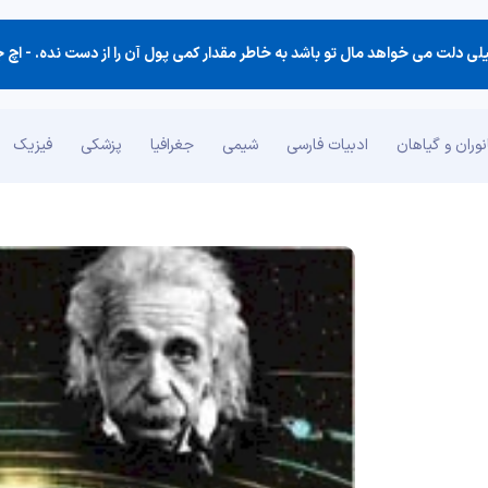
لی دلت می خواهد مال تو باشد به خاطر مقدار كمی پول آن را از دست نده. -
اچ جکسون ب
وران و گیاهان
ادبیات فارسی
شیمی
جغرافیا
پزشکی
فیزیک