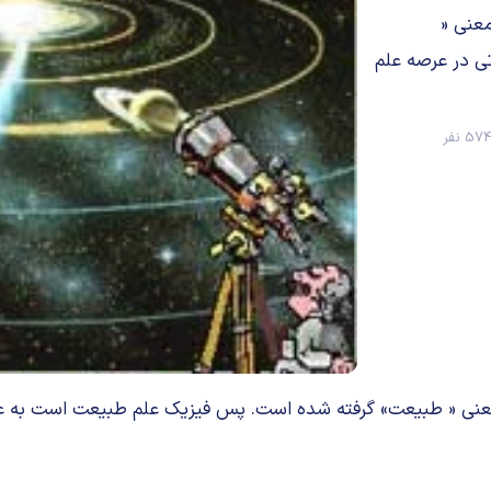
physi به معنی « طبیعی» و physis به معنی «
ی در عرصه علم
57 نفر