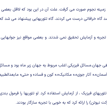
ر زمینه نجوم صورت می گرفت. علت آن در این بود كه لااقل بعضی
آمد گاه خرافاتی درست می كردند، گاه تئوریهایی پیشنهاد می شد كه
یله تجربه و آزمایش تحقیق نمی شدند. و بعضی مواقع نیز جوابهایی
هان.مسائل فیزیكی اغلب مربوط به جهان زیر ماه بود و مسائل ن
مان»،« آثار جوی»،« مكانیك»،« كون و فساد» و حتی« مابعدالطبی
نظور قانونی كردن تئوریهای فیزیک ، از آزمایش استفاده كرد. او تئوریها را 
 نیوتن) را ارائه كرد كه به خوبی با تجربه سازگار بودند.