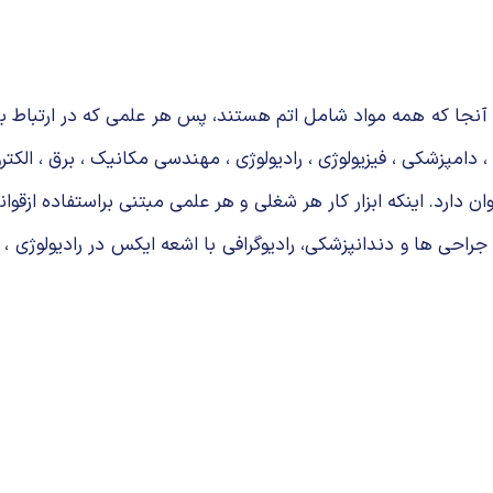
ز آنجا كه همه مواد شامل اتم هستند، پس هر علمی كه در ارتباط با
دامپزشكی ، فیزیولوژی ، رادیولوژی ، مهندسی مكانیك ، برق ، الكتر
اوان دارد. اینكه ابزار كار هر شغلی و هر علمی مبتنی براستفاده ا
در جراحی ها و دندانپزشكی، رادیوگرافی با اشعه ایكس در رادیولوژی