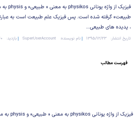
فیزیک از واژه یونانی kos
طبیعت» گرفته شده است. پس فیزیک علم طبیعت است به عبارت
، پدیده های طبیعی...
تاریخ انتشار:
1395/12/23
نام نویسنده:
SuperUserAccount
بازدید:
40
فهرست مطالب
فیزیک از واژه یونانی physikos به معنی « طبیعی» و physis به معنی « طبیعت» گرفته شده است. پس فیزیک علم طبیعت است به عبارتی در عرصه علم ، پدیده های طبیعی را بررسی می كند.