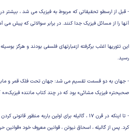
- قبل از ارسطو تحقیقاتی كه مربوط به فیزیک می شد ، بیشتر د
آنها را از مسائل فیزیک جدا كنند. در برابر سوالاتی كه پیش می 
این تئوریها اغلب برگرفته ازعبارتهای فلسفی بودند و هرگز بوس
رسید.
- جهان به دو قسمت تقسیم می شد: جهان تحت فلك قمر و مابقی ج
صحیحتر« فیزیك مشائی» بود كه در چند كتاب مانند« فیزیک»،« آس
- تا اینكه در قرن 17 ، گالیله برای اولین باربه م
كرد. پس از گالیله ، اسحاق نیوتن ، قوانین معروف خود «قوانین حركت