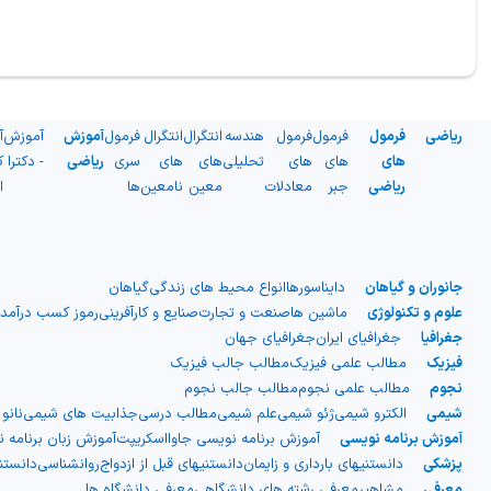
ریاضی
فرمول
فرمول
فرمول
هندسه
انتگرال
انتگرال
فرمول
آموزش
آموزش
آ
های
های
های
تحلیلی
های
های
سری
ریاضی
- دکترا
ک
ریاضی
جبر
معادلات
معین
نامعین
ها
ا
جانوران و گیاهان
دایناسورها
انواع محیط های زندگی
گیاهان
علوم و تکنولوژی
ماشین ها
صنعت و تجارت
صنایع و کارآفرینی
رموز کسب درآمد
جغرافیا
جغرافیای ایران
جغرافیای جهان
فیزیک
مطالب علمی فیزیک
مطالب جالب فیزیک
نجوم
مطالب علمی نجوم
مطالب جالب نجوم
شیمی
الکترو شیمی
ژئو شیمی
علم شیمی
مطالب درسی
جذابیت های شیمی
نانو
آموزش برنامه نویسی
آموزش برنامه نویسی جاوااسکریپت
آموزش زبان برنامه 
پزشکی
دانستنیهای بارداری و زایمان
دانستنیهای قبل از ازدواج
روانشناسی
دانست
معرفی
مشاهیر
معرفی رشته های دانشگاهی
معرفی دانشگاه ها