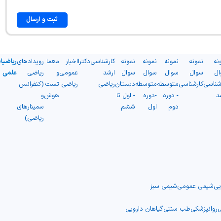
ثبت و ارسال
نه
نمونه
نمونه
نمونه
نمونه
کارشناسی
دکترا
اخبار
معما
رویدادهای
ریاضیا
ال
سوال
سوال
سوال
سوال
ارشد
عمومی
و
ریاضی
علمی
شناسی
کارشناسی
متوسطه
متوسطه
دبستان
ریاضی
ریاضی
تست
(کنفرانس
د
- دوره
-دوره
- اول تا
هوش
و
دوم
اول
ششم
سمینارهای
ریاضی)
یی
شیمی عمومی
شیمی سبز
ی
روانپزشکی
طب سنتی
گیاهان دارویی