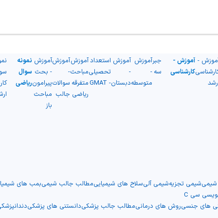
موزش -
آموزش -
جبر
آموزش
آموزش
استعداد
آموزش
آموزش
آموزش
نمونه
نمو
ارشناسی
کارشناسی
سه
-
-
تحصیلی
مباحث
-
- بحث
سوال
سو
رشد
متوسطه
دبستان
- GMAT
متفرقه
سوالات
پیرامون
ریاضی
کار
ریاضی
جالب
مباحث
ارش
باز
 شیمی
شیمی تجزیه
شیمی آلی
سلاح های شیمیایی
مطالب جالب شیمی
بمب های شیمیا
نویسی سی C
نی های جنسی
روش های درمانی
مطالب جالب پزشکی
دانستنی های پزشکی
دندانپزشک