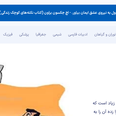
ول به نیروی عشق ایمان بیاور. -
اچ جکسون براون (کتاب نکته‌های کوچک زندگی)
وران و گیاهان
ادبیات فارسی
شیمی
جغرافیا
پزشکی
فیزیک
 زیاد است که
 زده آن را به