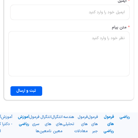
*
ایمیل
*
متن پیام
ثبت و ارسال
ریاضی
فرمول
فرمول
فرمول
هندسه
انتگرال
انتگرال
فرمول
آموزش
آموزش
آ
های
های
های
تحلیلی
های
های
سری
ریاضی
- دکترا
ک
ریاضی
جبر
معادلات
معین
نامعین
ها
ا