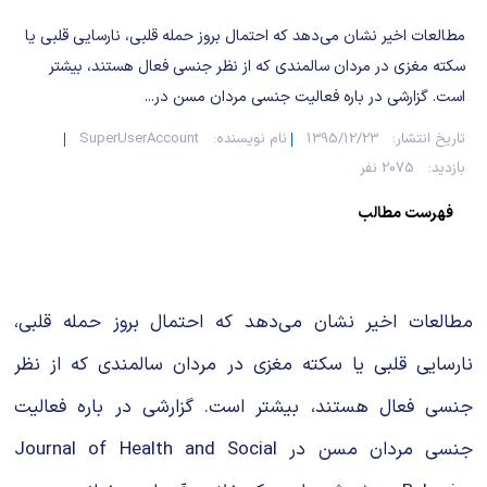
شیمی آلی
دندانپزشکی
رویدادهای ریاضی (کنفرانس و سمینارهای ریاضی)
مطالعات اخیر نشان می‌دهد که احتمال بروز حمله قلبی، نارسایی قلبی یا
روانپزشکی
صلاح های شیمیایی
سکته مغزی در مردان سالمندی که از نظر جنسی فعال هستند، بیشتر
است. گزارشی در باره فعالیت جنسی مردان مسن در...
طب سنتی
مطالب جالب شیمی
تاریخ انتشار:
1395/12/23
نام نویسنده:
SuperUserAccount
بازدید:
2075 نفر
گیاهان دارویی
بمب های شیمیایی
فهرست مطالب
شیمی عمومی
شیمی سبز
مطالعات اخیر نشان می‌دهد که احتمال بروز حمله قلبی،
نارسایی قلبی یا سکته مغزی در مردان سالمندی که از نظر
جنسی فعال هستند، بیشتر است. گزارشی در باره فعالیت
جنسی مردان مسن در Journal of Health and Social