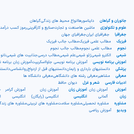
جانوران و گیاهان
دایناسورها
انواع محیط های زندگی
گیاهان
علوم و تکنولوژی
ماشین ها
صنعت و تجارت
صنایع و کارآفرینی
رموز کسب درآمد
جغرافیا
جغرافیای ایران
جغرافیای جهان
فیزیک
مطالب علمی فیزیک
مطالب جالب فیزیک
نجوم
مطالب علمی نجوم
مطالب جالب نجوم
شیمی
الکترو شیمی
ژئو شیمی
علم شیمی
مطالب درسی
جذابیت های شیمی
نانو
آموزش برنامه نویسی
آموزش برنامه نویسی جاوااسکریپت
آموزش زبان برنامه 
پزشکی
دانستنیهای بارداری و زایمان
دانستنیهای قبل از ازدواج
روانشناسی
دانست
معرفی
مشاهیر
معرفی رشته های دانشگاهی
معرفی دانشگاه ها
ادبیات فارسی
شعر و غزل
دیوان حافظ
آموزش
آموزش زبان
آموزش زبان
آموزش زبان
آموزش گرامر
ج
زبان
آلمانی
انگلیسی
انگلیسی (رایگان)
انگلیسی
ا
مشاوره
مشاوره تحصیلی
مشاوره سلامت
مشاوره های تربیتی
مشاوره های زند
ویدیو
آموزش ریاضی