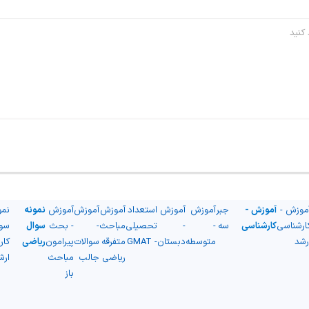
موزش -
آموزش -
جبر
آموزش
آموزش
استعداد
آموزش
آموزش
آموزش
نمونه
نمو
ارشناسی
کارشناسی
سه
-
-
تحصیلی
مباحث
-
- بحث
سوال
سو
رشد
متوسطه
دبستان
- GMAT
متفرقه
سوالات
پیرامون
ریاضی
کار
ریاضی
جالب
مباحث
ارش
باز