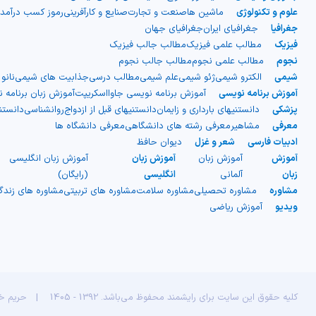
علوم و تکنولوژی
ماشین ها
صنعت و تجارت
صنایع و کارآفرینی
رموز کسب درآمد
جغرافیا
جغرافیای ایران
جغرافیای جهان
فیزیک
مطالب علمی فیزیک
مطالب جالب فیزیک
نجوم
مطالب علمی نجوم
مطالب جالب نجوم
شیمی
الکترو شیمی
ژئو شیمی
علم شیمی
مطالب درسی
جذابیت های شیمی
نانو
آموزش برنامه نویسی
آموزش برنامه نویسی جاوااسکریپت
آموزش زبان برنامه 
پزشکی
دانستنیهای بارداری و زایمان
دانستنیهای قبل از ازدواج
روانشناسی
دانست
معرفی
مشاهیر
معرفی رشته های دانشگاهی
معرفی دانشگاه ها
ادبیات فارسی
شعر و غزل
دیوان حافظ
آموزش
آموزش زبان
آموزش زبان
آموزش زبان انگلیسی
زبان
آلمانی
انگلیسی
(رایگان)
مشاوره
مشاوره تحصیلی
مشاوره سلامت
مشاوره های تربیتی
مشاوره های زند
ویدیو
آموزش ریاضی
کلیه حقوق این سایت برای رایشمند محفوظ می‌باشد. 1392 - 1405
|
حریم 