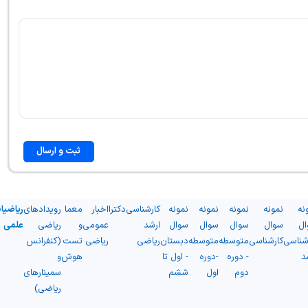
ثبت و ارسال
نه
نمونه
نمونه
نمونه
نمونه
کارشناسی
دکترا
اخبار
معما
رویدادهای
ریاضیا
ال
سوال
سوال
سوال
سوال
ارشد
عمومی
و
ریاضی
علمی
شناسی
کارشناسی
متوسطه
متوسطه
دبستان
ریاضی
ریاضی
تست
(کنفرانس
د
- دوره
-دوره
- اول تا
هوش
و
دوم
اول
ششم
سمینارهای
ریاضی)