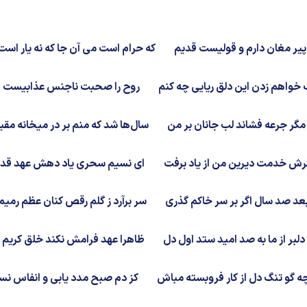
یر مغان دارم و قولیست قدیم
که حرام است می آن جا که نه یار است
خواهم زدن این دلق ریایی چه کنم
روح را صحبت ناجنس عذابیست ا
 مگر جرعه فشاند لب جانان بر من
سال‌ها شد که منم بر در میخانه مقی
ش خدمت دیرین من از یاد برفت
ای نسیم سحری یاد دهش عهد قد
عد صد سال اگر بر سر خاکم گذری
سر برآرد ز گلم رقص کنان عظم رمیم
دلبر از ما به صد امید ستد اول دل
ظاهرا عهد فرامش نکند خلق کریم
ه گو تنگ دل از کار فروبسته مباش
کز دم صبح مدد یابی و انفاس نس