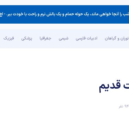
 را آنجا خواهی ماند، یك حوله حمام و یك بالش نرم و راحت با خودت ببر. -
اچ جکس
وران و گیاهان
ادبیات فارسی
شیمی
جغرافیا
پزشکی
فیزیک
ت قدیم
 نفر