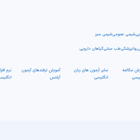
یی
شیمی عمومی
شیمی سبز
ی
روانپزشکی
طب سنتی
گیاهان دارویی
زش مکالمه
سایر آزمون های زبان
آموزش ترفندهای آزمون
نرم افز
لیسی
انگلیسی
آیلتس
انگلیس