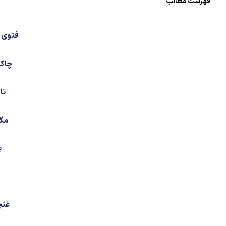
فهرست مطالب
فتوی پ
چاک 
تا
مگر
ب
غنچ