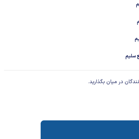
م
م
یم
ع سلیم
ندگان در میان بگذارید.