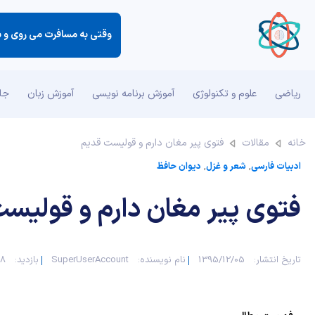
وقتی به مسافرت می روی و شب
ریاضی
علوم و تکنولوژی
آموزش برنامه نویسی
آموزش زبان
جان
خانه
مقالات
فتوی پیر مغان دارم و قولیست قدیم
ادبیات فارسی
,
شعر و غزل
,
دیوان حافظ
فتوی پیر مغان دارم و قولیس
تاریخ انتشار:
1395/12/05
نام نویسنده:
SuperUserAccount
بازدید:
948