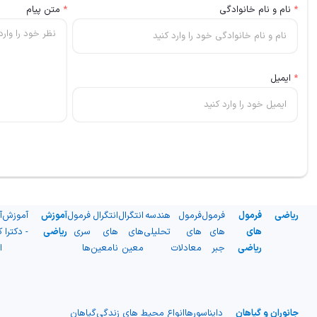
*
نام و نام خانوادگی
*
متن پیام
*
ایمیل
ریاضی
فرمول
فرمول
فرمول
هندسه
انتگرال
انتگرال
فرمول
آموزش
آموزش
آ
های
های
های
تحلیلی
های
های
سری
ریاضی
- دکترا
ک
ریاضی
جبر
معادلات
معین
نامعین
ها
ا
جانوران و گیاهان
دایناسورها
انواع محیط های زندگی
گیاهان