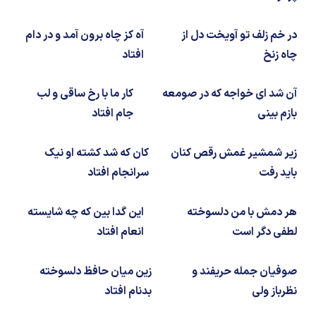
در خم زلف تو آویخت دل از
آه کز چاه برون آمد و در دام
چاه زنخ
افتاد
آن شد ای خواجه که در صومعه
کار ما با رخ ساقی و لب
بازم بینی
جام افتاد
زیر شمشیر غمش رقص کنان
کان که شد کشته او نیک
باید رفت
سرانجام افتاد
هر دمش با من دلسوخته
این گدا بین که چه شایسته
لطفی دگر است
انعام افتاد
صوفیان جمله حریفند و
زین میان حافظ دلسوخته
نظرباز ولی
بدنام افتاد