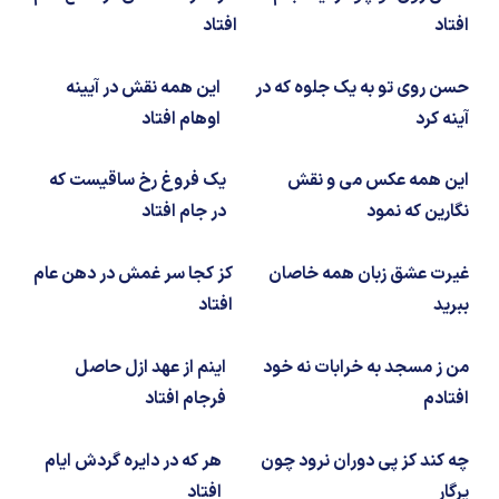
شیمی آلی
دندانپزشکی
رویدادهای ریاضی (کنفرانس و سمینارهای ریاضی)
افتاد
افتاد
روانپزشکی
صلاح های شیمیایی
حسن روی تو به یک جلوه که در
این همه نقش در آیینه
طب سنتی
مطالب جالب شیمی
آینه کرد
اوهام افتاد
گیاهان دارویی
بمب های شیمیایی
این همه عکس می و نقش
یک فروغ رخ ساقیست که
نگارین که نمود
در جام افتاد
شیمی عمومی
غیرت عشق زبان همه خاصان
کز کجا سر غمش در دهن عام
شیمی سبز
ببرید
افتاد
من ز مسجد به خرابات نه خود
اینم از عهد ازل حاصل
افتادم
فرجام افتاد
چه کند کز پی دوران نرود چون
هر که در دایره گردش ایام
پرگار
افتاد