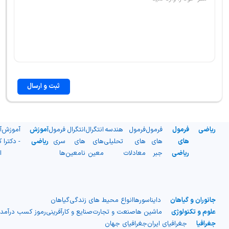
ثبت و ارسال
ریاضی
فرمول
فرمول
فرمول
هندسه
انتگرال
انتگرال
فرمول
آموزش
آموزش
آ
های
های
های
تحلیلی
های
های
سری
ریاضی
- دکترا
ک
ریاضی
جبر
معادلات
معین
نامعین
ها
ا
جانوران و گیاهان
دایناسورها
انواع محیط های زندگی
گیاهان
علوم و تکنولوژی
ماشین ها
صنعت و تجارت
صنایع و کارآفرینی
رموز کسب درآمد
جغرافیا
جغرافیای ایران
جغرافیای جهان