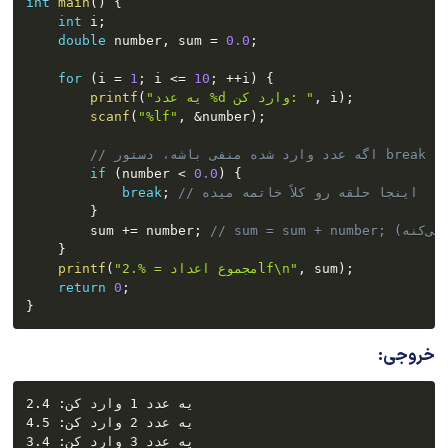
int
main
(
)
{
int
 i
;
double
 number
,
 sum 
=
0.0
;
for
(
i 
=
1
;
 i 
<=
10
;
++
i
)
{
;
)
 i
,
"یه عدد %d وارد کن: "
(
printf
scanf
(
"%lf"
,
&
number
)
;
 اجرا میشه
if
(
number 
<
0.0
)
{
// اینجا حلقه رو کلاً خاتمه میده
;
break
}
        sum 
+=
 number
;
}
;
)
 sum
,
"مجموع اعداد = %.2lf\n"
(
printf
return
0
;
}
خروجی:
یه عدد 1 وارد کن: 2.4

یه عدد 2 وارد کن: 4.5

یه عدد 3 وارد کن: 3.4
