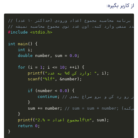
از کاربر بگیره:
// برنامه محاسبه مجموع اعداد ورودی (حداکثر ۱۰ عدد)
بر عدد منفی وارد کنه، اون عدد توی مجموع محاسبه نمیشه
#
include
<stdio.h>
int
main
(
)
{
int
 i
;
double
 number
,
 sum 
=
0.0
;
for
(
i 
=
1
;
 i 
<=
10
;
++
i
)
{
;
)
 i
,
"یه عدد %d وارد کن: "
(
printf
scanf
(
"%lf"
,
&
number
)
;
if
(
number 
<
0.0
)
{
کرار رو رد کن و برو سراغ بعدی
;
continue
}
        sum 
+=
 number
;
}
;
)
 sum
,
"مجموع اعداد = %.2lf\n"
(
printf
return
0
;
}