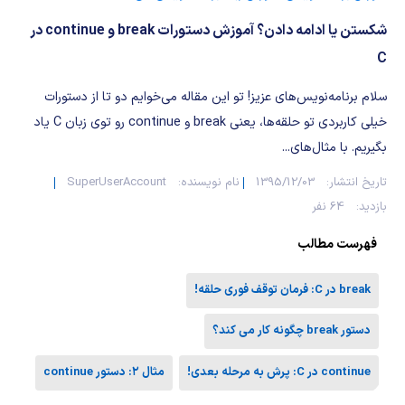
شیمی آلی
دندانپزشکی
رویدادهای ریاضی (کنفرانس و سمینارهای ریاضی)
شکستن یا ادامه دادن؟ آموزش دستورات break و continue در
روانپزشکی
صلاح های شیمیایی
C
طب سنتی
مطالب جالب شیمی
سلام برنامه‌نویس‌های عزیز! تو این مقاله می‌خوایم دو تا از دستورات
خیلی کاربردی تو حلقه‌ها، یعنی break و continue رو توی زبان C یاد
گیاهان دارویی
بمب های شیمیایی
بگیریم. با مثال‌های...
تاریخ انتشار:
1395/12/03
نام نویسنده:
SuperUserAccount
شیمی عمومی
بازدید:
64 نفر
شیمی سبز
فهرست مطالب
break در C: فرمان توقف فوری حلقه!
دستور break چگونه کار می کند؟
continue در C: پرش به مرحله بعدی!
مثال ۲: دستور continue