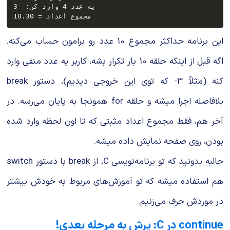
یه عدد 4 وارد کن: -3

این برنامه حداکثر مجموع
10
عدد رو برامون حساب می‌کنه.
اگه قبل از اینکه حلقه
10
بار تکرار بشه، کاربر یه عدد منفی وارد
کنه (مثلاً
-3
که توی این خروجی دیدیم)، دستور
break
بلافاصله اجرا میشه و حلقه
for
همونجا به پایان می‌رسه. در
آخر هم، فقط مجموع اعداد مثبتی که تا اون لحظه وارد شده
بودن، روی صفحه نمایش داده میشه.
جالبه بدونید که تو برنامه‌نویسی C، از
break
با دستور
switch
هم استفاده میشه که تو آموزش‌های مربوط به خودش بیشتر
در موردش حرف می‌زنیم.
continue در C: پرش به مرحله بعدی!