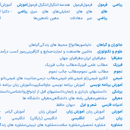
ریاضی
فرمول
فرمول
فرمول
هندسه
انتگرال
انتگرال
فرمول
آموزش
آموزش
آ
های
های
های
تحلیلی
های
های
سری
ریاضی
- دکترا
ک
ریاضی
جبر
معادلات
معین
نامعین
ها
ا
جانوران و گیاهان
دایناسورها
انواع محیط های زندگی
گیاهان
علوم و تکنولوژی
ماشین ها
صنعت و تجارت
صنایع و کارآفرینی
رموز کسب درآمد
جغرافیا
جغرافیای ایران
جغرافیای جهان
فیزیک
مطالب علمی فیزیک
مطالب جالب فیزیک
نجوم
مطالب علمی نجوم
مطالب جالب نجوم
شیمی
الکترو شیمی
ژئو شیمی
علم شیمی
مطالب درسی
جذابیت های شیمی
نانو
آموزش برنامه نویسی
آموزش برنامه نویسی جاوااسکریپت
آموزش زبان برنامه 
پزشکی
دانستنیهای بارداری و زایمان
دانستنیهای قبل از ازدواج
روانشناسی
دانست
معرفی
مشاهیر
معرفی رشته های دانشگاهی
معرفی دانشگاه ها
ادبیات فارسی
شعر و غزل
دیوان حافظ
آموزش
آموزش زبان
آموزش زبان
آموزش زبان
آموزش گرامر
ج
زبان
آلمانی
انگلیسی
انگلیسی (رایگان)
انگلیسی
ا
مشاوره
مشاوره تحصیلی
مشاوره سلامت
مشاوره های تربیتی
مشاوره های زند