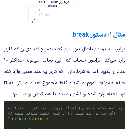
مثال ۱: دستور break
بیایید یه برنامه باحال بنویسیم که مجموع اعدادی رو که کاربر
وارد می‌کنه، برامون حساب کنه. این برنامه می‌تونه حداکثر
10
عدد رو بگیره، اما یه شرط داره: اگه کاربر یه عدد منفی وارد کنه،
حلقه همونجا تموم میشه و فقط مجموع اعداد مثبتی که تا
اون لحظه وارد شده رو نشون میده. با هم کدش رو ببینیم:
// برنامه محاسبه مجموع اعداد ورودی (حداکثر ۱۰ عدد)
// اگه کاربر عدد منفی وارد کنه، حلقه متوقف میشه
#
include
<stdio.h>