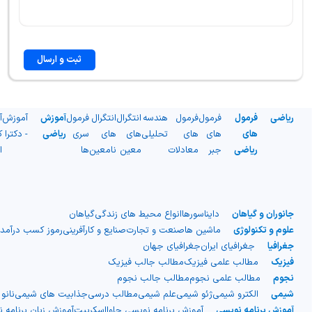
ثبت و ارسال
ریاضی
فرمول
فرمول
فرمول
هندسه
انتگرال
انتگرال
فرمول
آموزش
آموزش
آ
های
های
های
تحلیلی
های
های
سری
ریاضی
- دکترا
ک
ریاضی
جبر
معادلات
معین
نامعین
ها
ا
جانوران و گیاهان
دایناسورها
انواع محیط های زندگی
گیاهان
علوم و تکنولوژی
ماشین ها
صنعت و تجارت
صنایع و کارآفرینی
رموز کسب درآمد
جغرافیا
جغرافیای ایران
جغرافیای جهان
فیزیک
مطالب علمی فیزیک
مطالب جالب فیزیک
نجوم
مطالب علمی نجوم
مطالب جالب نجوم
شیمی
الکترو شیمی
ژئو شیمی
علم شیمی
مطالب درسی
جذابیت های شیمی
نانو
آموزش برنامه نویسی
آموزش برنامه نویسی جاوااسکریپت
آموزش زبان برنامه 