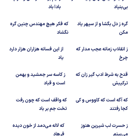
شیمی آلی
دندانپزشکی
رویدادهای ریاضی (کنفرانس و سمینارهای ریاضی)
بی‌بنیاد
بادا باد
روانپزشکی
صلاح های شیمیایی
گره ز دل بگشا و از سپهر یاد
که فکر هیچ مهندس چنین گره
طب سنتی
مطالب جالب شیمی
مکن
نگشاد
گیاهان دارویی
بمب های شیمیایی
ز انقلاب زمانه عجب مدار که
از این فسانه هزاران هزار دارد
چرخ
یاد
شیمی عمومی
قدح به شرط ادب گیر زان که
ز کاسه سر جمشید و بهمن
شیمی سبز
ترکیبش
است و قباد
که آگه است که کاووس و کی
که واقف است که چون رفت
کجا رفتند
تخت جم بر باد
ز حسرت لب شیرین هنوز
که لاله می‌دمد از خون دیده
می‌بینم
فرهاد