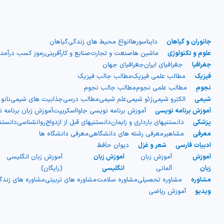
جانوران و گیاهان
دایناسورها
انواع محیط های زندگی
گیاهان
علوم و تکنولوژی
ماشین ها
صنعت و تجارت
صنایع و کارآفرینی
رموز کسب درآمد
جغرافیا
جغرافیای ایران
جغرافیای جهان
فیزیک
مطالب علمی فیزیک
مطالب جالب فیزیک
نجوم
مطالب علمی نجوم
مطالب جالب نجوم
شیمی
الکترو شیمی
ژئو شیمی
علم شیمی
مطالب درسی
جذابیت های شیمی
نانو
آموزش برنامه نویسی
آموزش برنامه نویسی جاوااسکریپت
آموزش زبان برنامه 
پزشکی
دانستنیهای بارداری و زایمان
دانستنیهای قبل از ازدواج
روانشناسی
دانست
معرفی
مشاهیر
معرفی رشته های دانشگاهی
معرفی دانشگاه ها
ادبیات فارسی
شعر و غزل
دیوان حافظ
آموزش
آموزش زبان
آموزش زبان
آموزش زبان انگلیسی
زبان
آلمانی
انگلیسی
(رایگان)
مشاوره
مشاوره تحصیلی
مشاوره سلامت
مشاوره های تربیتی
مشاوره های زند
ویدیو
آموزش ریاضی