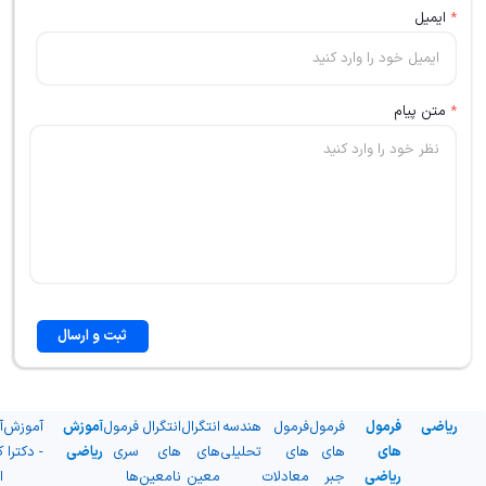
*
ایمیل
*
متن پیام
ثبت و ارسال
ریاضی
فرمول
فرمول
فرمول
هندسه
انتگرال
انتگرال
فرمول
آموزش
آموزش
آ
های
های
های
تحلیلی
های
های
سری
ریاضی
- دکترا
ک
ریاضی
جبر
معادلات
معین
نامعین
ها
ا