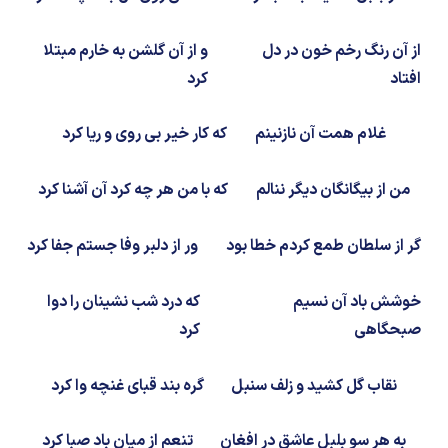
شیمی آلی
دندانپزشکی
رویدادهای ریاضی (کنفرانس و سمینارهای ریاضی)
از آن رنگ رخم خون در دل
و از آن گلشن به خارم مبتلا
روانپزشکی
صلاح های شیمیایی
افتاد
کرد
طب سنتی
مطالب جالب شیمی
غلام همت آن نازنینم
که کار خیر بی روی و ریا کرد
گیاهان دارویی
بمب های شیمیایی
من از بیگانگان دیگر ننالم
که با من هر چه کرد آن آشنا کرد
شیمی عمومی
گر از سلطان طمع کردم خطا بود
ور از دلبر وفا جستم جفا کرد
شیمی سبز
خوشش باد آن نسیم
که درد شب نشینان را دوا
صبحگاهی
کرد
نقاب گل کشید و زلف سنبل
گره بند قبای غنچه وا کرد
به هر سو بلبل عاشق در افغان
تنعم از میان باد صبا کرد