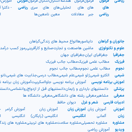
ریاضی
فرمول
فرمول
فرمول
هندسه
انتگرال
انتگرال
فرمول
آموزش
آموزش
آ
های
های
های
تحلیلی
های
های
سری
ریاضی
- دکترا
ک
ریاضی
جبر
معادلات
معین
نامعین
ها
ا
جانوران و گیاهان
دایناسورها
انواع محیط های زندگی
گیاهان
علوم و تکنولوژی
ماشین ها
صنعت و تجارت
صنایع و کارآفرینی
رموز کسب درآمد
جغرافیا
جغرافیای ایران
جغرافیای جهان
فیزیک
مطالب علمی فیزیک
مطالب جالب فیزیک
نجوم
مطالب علمی نجوم
مطالب جالب نجوم
شیمی
الکترو شیمی
ژئو شیمی
علم شیمی
مطالب درسی
جذابیت های شیمی
نانو
آموزش برنامه نویسی
آموزش برنامه نویسی جاوااسکریپت
آموزش زبان برنامه 
پزشکی
دانستنیهای بارداری و زایمان
دانستنیهای قبل از ازدواج
روانشناسی
دانست
معرفی
مشاهیر
معرفی رشته های دانشگاهی
معرفی دانشگاه ها
ادبیات فارسی
شعر و غزل
دیوان حافظ
آموزش
آموزش زبان
آموزش زبان
آموزش زبان
آموزش گرامر
ج
زبان
آلمانی
انگلیسی
انگلیسی (رایگان)
انگلیسی
ا
مشاوره
مشاوره تحصیلی
مشاوره سلامت
مشاوره های تربیتی
مشاوره های زند
ویدیو
آموزش ریاضی