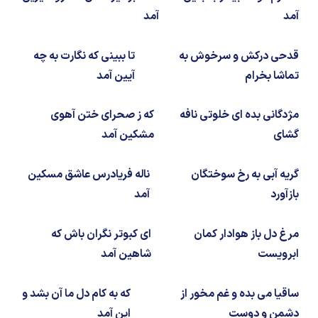
شیمی آلی
دندانپزشکی
رویدادهای ریاضی (کنفرانس و سمینارهای ریاضی)
آمد
آمد
روانپزشکی
صلاح های شیمیایی
قدحی درکش و سرخوش به
تا ببینی که نگارت به چه
طب سنتی
مطالب جالب شیمی
تماشا بخرام
آیین آمد
گیاهان دارویی
بمب های شیمیایی
مژدگانی بده ای خلوتی نافه
که ز صحرای ختن آهوی
گشای
مشکین آمد
شیمی عمومی
گریه آبی به رخ سوختگان
ناله فریادرس عاشق مسکین
شیمی سبز
بازآورد
آمد
مرغ دل باز هوادار کمان
ای کبوتر نگران باش که
ابرویست
شاهین آمد
ساقیا می بده و غم مخور از
که به کام دل ما آن بشد و
دشمن و دوست
این آمد