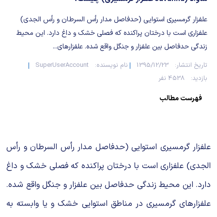
شیمی آلی
دندانپزشکی
رویدادهای ریاضی (کنفرانس و سمینارهای ریاضی)
علفزار گرمسیری استوایی (حدفاصل مدار رأس السرطان و رأس الجدی)
روانپزشکی
صلاح های شیمیایی
علفزاری است با درختان پراکنده که فصلی خشك و داغ دارد. این محیط
زندگی حدفاصل بین علفزار و جنگل واقع شده. علفزارهای...
طب سنتی
مطالب جالب شیمی
تاریخ انتشار:
1395/12/23
نام نویسنده:
SuperUserAccount
گیاهان دارویی
بمب های شیمیایی
بازدید:
4538 نفر
فهرست مطالب
شیمی عمومی
شیمی سبز
علفزار گرمسیری استوایی (حدفاصل مدار رأس السرطان و رأس
الجدی) علفزاری است با درختان پراکنده که فصلی خشك و داغ
دارد. این محیط زندگی حدفاصل بین علفزار و جنگل واقع شده.
علفزارهای گرمسیری در مناطق استوایی خشك و یا وابسته به