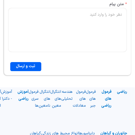
*
متن پیام
ثبت و ارسال
ریاضی
فرمول
فرمول
فرمول
هندسه
انتگرال
انتگرال
فرمول
آموزش
آموزش
آ
های
های
های
تحلیلی
های
های
سری
ریاضی
- دکترا
ک
ریاضی
جبر
معادلات
معین
نامعین
ها
ا
جانوران و گیاهان
دایناسورها
انواع محیط های زندگی
گیاهان