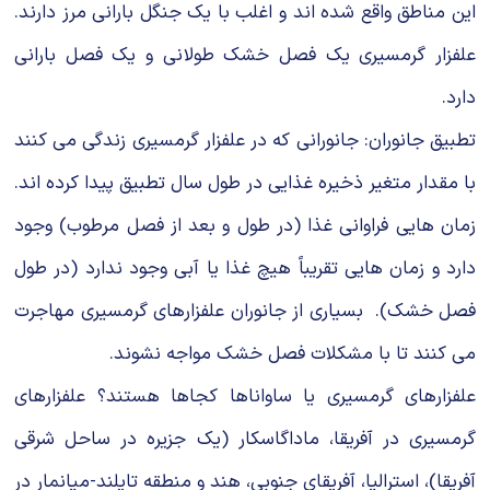
این مناطق واقع شده اند و اغلب با یك جنگل بارانی مرز دارند.
علفزار گرمسیری یك فصل خشك طولانی و یك فصل بارانی
دارد.
تطبیق جانوران: جانورانی كه در علفزار گرمسیری زندگی می كنند
با مقدار متغیر ذخیره غذایی در طول سال تطبیق پیدا كرده اند.
زمان هایی فراوانی غذا (در طول و بعد از فصل مرطوب) وجود
دارد و زمان هایی تقریباً هیچ غذا یا آبی وجود ندارد (در طول
فصل خشك). بسیاری از جانوران علفزارهای گرمسیری مهاجرت
می كنند تا با مشکلات فصل خشک مواجه نشوند.
علفزارهای گرمسیری یا ساواناها كجاها هستند؟ علفزارهای
گرمسیری در آفریقا،‌ ماداگاسكار (یك جزیره در ساحل شرقی
آفریقا)، استرالیا، آفریقای جنوبی، هند و منطقه تایلند-میانمار در