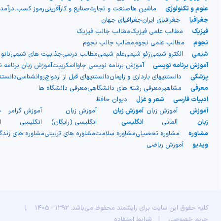
علوم و تکنولوژی
ماشین ها
صنعت و تجارت
صنایع و کارآفرینی
رموز کسب درآمد
جغرافیا
جغرافیای ایران
جغرافیای جهان
فیزیک
مطالب علمی فیزیک
مطالب جالب فیزیک
نجوم
مطالب علمی نجوم
مطالب جالب نجوم
شیمی
الکترو شیمی
ژئو شیمی
علم شیمی
مطالب درسی
جذابیت های شیمی
نانو
آموزش برنامه نویسی
آموزش برنامه نویسی جاوااسکریپت
آموزش زبان برنامه 
پزشکی
دانستنیهای بارداری و زایمان
دانستنیهای قبل از ازدواج
روانشناسی
دانست
معرفی
مشاهیر
معرفی رشته های دانشگاهی
معرفی دانشگاه ها
ادبیات فارسی
شعر و غزل
دیوان حافظ
آموزش
آموزش زبان
آموزش زبان
آموزش زبان
آموزش گرامر
ج
زبان
آلمانی
انگلیسی
انگلیسی (رایگان)
انگلیسی
ا
مشاوره
مشاوره تحصیلی
مشاوره سلامت
مشاوره های تربیتی
مشاوره های زند
ویدیو
آموزش ریاضی
کلیه حقوق این سایت برای رایشمند محفوظ می‌باشد. 1392 - 1405
|
حریم خصوصی
|
شرایط استفاده