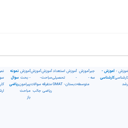
موزش -
آموزش -
جبر
آموزش
آموزش
استعداد
آموزش
آموزش
آموزش
نمونه
نمو
ارشناسی
کارشناسی
سه
-
-
تحصیلی
مباحث
-
- بحث
سوال
سو
رشد
متوسطه
دبستان
- GMAT
متفرقه
سوالات
پیرامون
ریاضی
کار
ریاضی
جالب
مباحث
ارش
باز