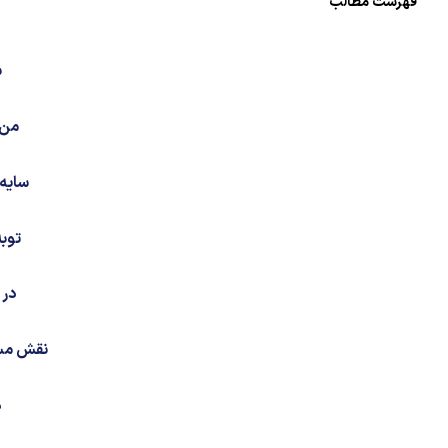
فهرست مطالب
س
من 
سایه‌
توبه
در 
نقش مست
د