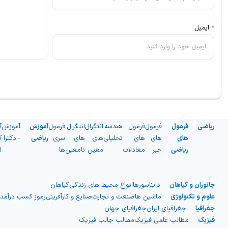
*
ایمیل
ریاضی
فرمول
فرمول
فرمول
هندسه
انتگرال
انتگرال
فرمول
آموزش
آموزش
آ
های
های
های
تحلیلی
های
های
سری
ریاضی
- دکترا
ک
ریاضی
جبر
معادلات
معین
نامعین
ها
ا
جانوران و گیاهان
دایناسورها
انواع محیط های زندگی
گیاهان
علوم و تکنولوژی
ماشین ها
صنعت و تجارت
صنایع و کارآفرینی
رموز کسب درآمد
جغرافیا
جغرافیای ایران
جغرافیای جهان
فیزیک
مطالب علمی فیزیک
مطالب جالب فیزیک