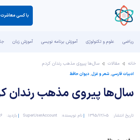
با كسی معاشرت ك
ریاضی
علوم و تکنولوژی
آموزش برنامه نویسی
آموزش زبان
جان
خانه
مقالات
سال‌ها پیروی مذهب رندان کردم
ادبیات فارسی
,
شعر و غزل
,
دیوان حافظ
سال‌ها پیروی مذهب رندان کر
تاریخ انتشار:
1395/12/05
نام نویسنده:
SuperUserAccount
بازدید:
046