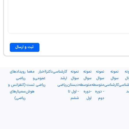
ثبت و ارسال
نه
نمونه
نمونه
نمونه
نمونه
کارشناسی
دکترا
اخبار
معما
رویدادهای
ال
سوال
سوال
سوال
سوال
ارشد
عمومی
و
ریاضی
شناسی
کارشناسی
متوسطه
متوسطه
دبستان
ریاضی
ریاضی
تست
(کنفرانس و
د
- دوره
-دوره
- اول تا
هوش
سمینارهای
دوم
اول
ششم
ریاضی)