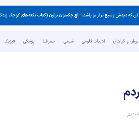
ن كه دیدش وسیع تر از تو باشد. -
اچ جکسون براون (کتاب نکته‌های کوچک زندگ
وران و گیاهان
ادبیات فارسی
شیمی
جغرافیا
پزشکی
فیزیک
دم
1 نفر