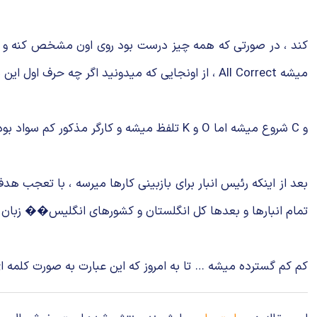
کند ، در صورتی که همه چیز درست بود روی اون مشخص کنه و کن
میشه All Correct ، از اونجایی که میدونید اگر چه حرف اول این دو با A
و C شروع میشه اما O و K تلفظ میشه و کارگر مذکور کم سواد بوده ، تلفظ دو حرف اول رو به طور اختصار روی بسته ها مینویسه : O.K
تمام انبارها و بعدها کل انگلستان و کشورهای انگلیس�� زبان 
کم کم گسترده میشه … تا به امروز که این عبارت به صورت کلمه ای وا