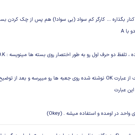
ار بگذاره … کارگر کم سواد (بی سواد!) هم پس از چک کردن بست
بعد از اینکه رئیس انبار برای بازبینی کارها میرسه ، با تعجب هدف از عبارت OK نوشته 
این عبارت
حد در اومده و استفاده میشه . (Okey)