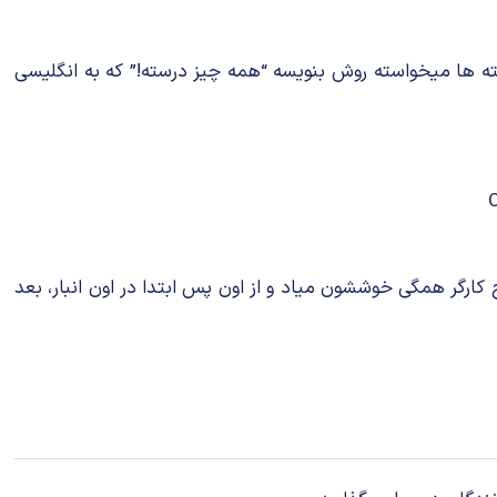
ه ها میخواسته روش بنویسه “همه چیز درسته!” که به انگلیسی
شده روی جعبه ها رو میپرسه و بعد از توضیح کارگر همگی خوششون میاد و از اون پس ابتدا در اون انبار، بعد