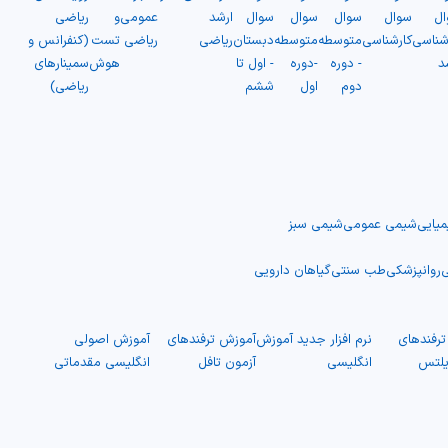
ال
سوال
سوال
سوال
سوال
ارشد
عمومی
و
ریاضی
شناسی
کارشناسی
متوسطه
متوسطه
دبستان
ریاضی
ریاضی
تست
(کنفرانس و
د
- دوره
-دوره
- اول تا
هوش
سمینارهای
دوم
اول
ششم
ریاضی)
یایی
شیمی عمومی
شیمی سبز
ی
روانپزشکی
طب سنتی
گیاهان دارویی
رفندهای
نرم افزار جدید آموزش
آموزش ترفندهای
آموزش اصولی
یلتس
انگلیسی
آزمون تافل
انگلیسی مقدماتی