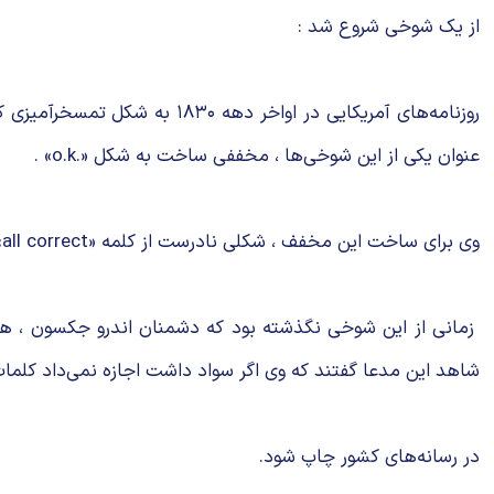
از یک شوخی شروع شد :
روزنامه‌های آمریکایی در اوا
عنوان یکی از این شوخی‌ها ، مخففی ساخت به شکل «.o.k» .
وی برای ساخت این مخفف ، شکلی نادرست از کلمه «all correct» ( تماما صحیح ) را به صورت «» در نظر گرفت و دو حرف اول آن را به صورت «.o.k» مخفف کرد .
زمانی از این شوخی نگذشته بود که دشمنان اندرو جکسون ، هفتم
شاهد این مدعا گفتند که وی اگر سواد داشت اجازه نمی‌داد کلمات
در رسانه‌های کشور چاپ شود.