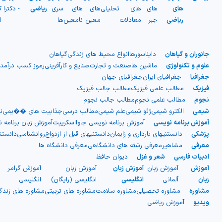
های
های
های
تحلیلی
های
های
سری
ریاضی
- دکترا
ک
ریاضی
جبر
معادلات
معین
نامعین
ها
ا
جانوران و گیاهان
دایناسورها
انواع محیط های زندگی
گیاهان
علوم و تکنولوژی
ماشین ها
صنعت و تجارت
صنایع و کارآفرینی
رموز کسب درآمد
جغرافیا
جغرافیای ایران
جغرافیای جهان
فیزیک
مطالب علمی فیزیک
مطالب جالب فیزیک
نجوم
مطالب علمی نجوم
مطالب جالب نجوم
شیمی
الکترو شیمی
ژئو شیمی
علم شیمی
مطالب درسی
جذابیت های ��یمی
ن
آموزش برنامه نویسی
آموزش برنامه نویسی جاوااسکریپت
آموزش زبان برنامه 
پزشکی
دانستنیهای بارداری و زایمان
دانستنیهای قبل از ازدواج
روانشناسی
دانست
معرفی
مشاهیر
معرفی رشته های دانشگاهی
معرفی دانشگاه ها
ادبیات فارسی
شعر و غزل
دیوان حافظ
آموزش
آموزش زبان
آموزش زبان
آموزش زبان
آموزش گرامر
ج
زبان
آلمانی
انگلیسی
انگلیسی (رایگان)
انگلیسی
ا
مشاوره
مشاوره تحصیلی
مشاوره سلامت
مشاوره های تربیتی
مشاوره های زند
ویدیو
آموزش ریاضی