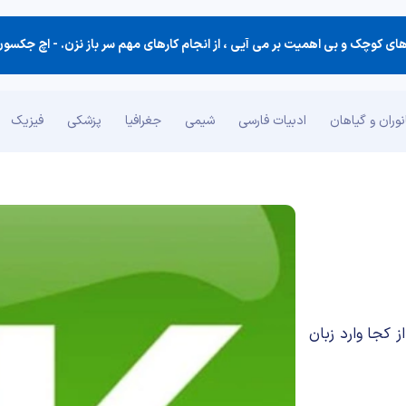
ارهای كوچك و بی اهمیت بر می آیی ، از انجام كارهای مهم سر باز نزن. -
اچ جکسون براون (کتا
وران و گیاهان
ادبیات فارسی
شیمی
جغرافیا
پزشکی
فیزیک
 می دانید از کجا وارد زبان