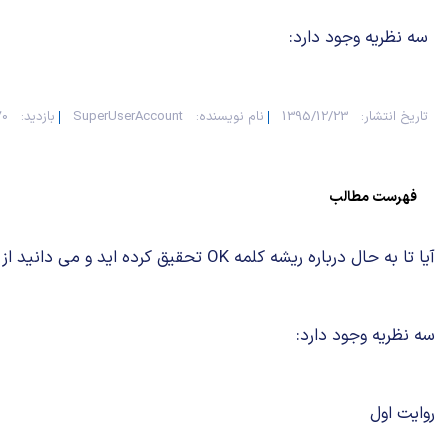
سه نظریه وجود دارد:
تاریخ انتشار:
1395/12/23
نام نویسنده:
SuperUserAccount
بازدید:
770
فهرست مطالب
آیا تا به حال درباره ریشه کلمه OK تحقیق کرده اید و می دانید از کجا وارد زبان انگلیسی شد ؟
سه نظریه وجود دارد:
روایت اول