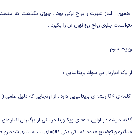
نتوانست جلوی رواج روزافزون آن را بگیرد .
روایت سوم
از یک انباردار بی سواد بریتانیایی :
کلمه ی OK ریشه ی بریتانیایی داره ، از اونجایی که دلیل علمی ( ادبیاتی ) برای پاسخ به این سوال که OK مخفف چیست ؟ وجود نداره به تاریخ رجوع میشه ؛
گفته میشه در اوایل دهه ی ویکتوریا در یکی از بزگترین انبارهای کال
میگیره و توضیح میده که یکی یکی کالاهای بسته بندی شده رو 