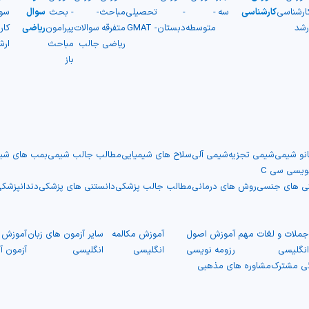
ارشناسی
کارشناسی
سه
-
-
تحصیلی
مباحث
-
- بحث
سوال
سو
رشد
متوسطه
دبستان
- GMAT
متفرقه
سوالات
پیرامون
ریاضی
کار
ریاضی
جالب
مباحث
ارش
باز
انو شیمی
شیمی تجزیه
شیمی آلی
سلاح های شیمیایی
مطالب جالب شیمی
بمب های شیم
نویسی سی C
نی های جنسی
روش های درمانی
مطالب جالب پزشکی
دانستنی های پزشکی
دندانپزشک
ملات و لغات مهم
آموزش اصول
آموزش مکالمه
سایر آزمون های زبان
آموزش ت
نگلیسی
رزومه نویسی
انگلیسی
انگلیسی
آزمون آ
گی مشترک
مشاوره های مذهبی