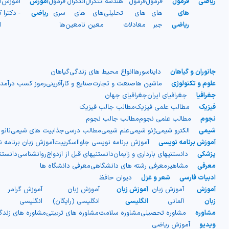
ریاضی
فرمول
فرمول
فرمول
هندسه
انتگرال
انتگرال
فرمول
آموزش
آموزش
آ
های
های
های
تحلیلی
های
های
سری
ریاضی
- دکترا
ک
ریاضی
جبر
معادلات
معین
نامعین
ها
ا
جانوران و گیاهان
دایناسورها
انواع محیط های زندگی
گیاهان
علوم و تکنولوژی
ماشین ها
صنعت و تجارت
صنایع و کارآفرینی
رموز کسب درآمد
جغرافیا
جغرافیای ایران
جغرافیای جهان
فیزیک
مطالب علمی فیزیک
مطالب جالب فیزیک
نجوم
مطالب علمی نجوم
مطالب جالب نجوم
شیمی
الکترو شیمی
ژئو شیمی
علم شیمی
مطالب درسی
جذابیت های شیمی
نانو
آموزش برنامه نویسی
آموزش برنامه نویسی جاوااسکریپت
آموزش زبان برنامه 
پزشکی
دانستنیهای بارداری و زایمان
دانستنیهای قبل از ازدواج
روانشناسی
دانست
معرفی
مشاهیر
معرفی رشته های دانشگاهی
معرفی دانشگاه ها
ادبیات فارسی
شعر و غزل
دیوان حافظ
آموزش
آموزش زبان
آموزش زبان
آموزش زبان
آموزش گرامر
ج
زبان
آلمانی
انگلیسی
انگلیسی (رایگان)
انگلیسی
ا
مشاوره
مشاوره تحصیلی
مشاوره سلامت
مشاوره های تربیتی
مشاوره های زند
ویدیو
آموزش ریاضی