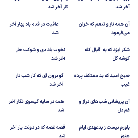
شیمی آلی
دندانپزشکی
رویدادهای ریاضی (کنفرانس و سمینارهای ریاضی)
آخر شد
کار آخر شد
روانپزشکی
صلاح های شیمیایی
آن همه ناز و تنعم که خزان
عاقبت در قدم باد بهار آخر
طب سنتی
مطالب جالب شیمی
می‌فرمود
شد
گیاهان دارویی
بمب های شیمیایی
شکر ایزد که به اقبال کله
نخوت باد دی و شوکت خار
گوشه گل
آخر شد
شیمی عمومی
صبح امید که بد معتکف پرده
گو برون آی که کار شب تار
شیمی سبز
غیب
آخر شد
آن پریشانی شب‌های دراز و
همه در سایه گیسوی نگار آخر
غم دل
شد
باورم نیست ز بدعهدی ایام
قصه غصه که در دولت یار آخر
هنوز
شد