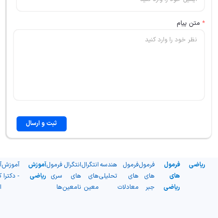
*
متن پیام
ثبت و ارسال
ریاضی
فرمول
فرمول
فرمول
هندسه
انتگرال
انتگرال
فرمول
آموزش
آموزش
آ
های
های
های
تحلیلی
های
های
سری
ریاضی
- دکترا
ک
ریاضی
جبر
معادلات
معین
نامعین
ها
ا