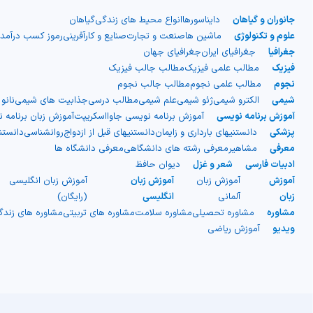
جانوران و گیاهان
دایناسورها
انواع محیط های زندگی
گیاهان
علوم و تکنولوژی
ماشین ها
صنعت و تجارت
صنایع و کارآفرینی
رموز کسب درآمد
جغرافیا
جغرافیای ایران
جغرافیای جهان
فیزیک
مطالب علمی فیزیک
مطالب جالب فیزیک
نجوم
مطالب علمی نجوم
مطالب جالب نجوم
شیمی
الکترو شیمی
ژئو شیمی
علم شیمی
مطالب درسی
جذابیت های شیمی
نانو
آموزش برنامه نویسی
آموزش برنامه نویسی جاوااسکریپت
آموزش زبان برنامه 
پزشکی
دانستنیهای بارداری و زایمان
دانستنیهای قبل از ازدواج
روانشناسی
دانست
معرفی
مشاهیر
معرفی رشته های دانشگاهی
معرفی دانشگاه ها
ادبیات فارسی
شعر و غزل
دیوان حافظ
آموزش
آموزش زبان
آموزش زبان
آموزش زبان انگلیسی
زبان
آلمانی
انگلیسی
(رایگان)
مشاوره
مشاوره تحصیلی
مشاوره سلامت
مشاوره های تربیتی
مشاوره های زند
ویدیو
آموزش ریاضی