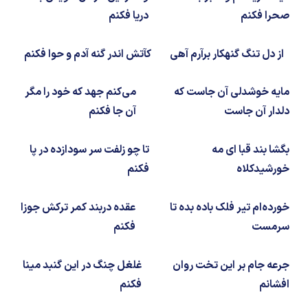
شیمی آلی
دندانپزشکی
رویدادهای ریاضی (کنفرانس و سمینارهای ریاضی)
صحرا فکنم
دریا فکنم
روانپزشکی
صلاح های شیمیایی
از دل تنگ گنهکار برآرم آهی
کآتش اندر گنه آدم و حوا فکنم
طب سنتی
مطالب جالب شیمی
مایه خوشدلی آن جاست که
می‌کنم جهد که خود را مگر
گیاهان دارویی
بمب های شیمیایی
دلدار آن جاست
آن جا فکنم
شیمی عمومی
بگشا بند قبا ای مه
تا چو زلفت سر سودازده در پا
خورشیدکلاه
فکنم
شیمی سبز
خورده‌ام تیر فلک باده بده تا
عقده دربند کمر ترکش جوزا
سرمست
فکنم
جرعه جام بر این تخت روان
غلغل چنگ در این گنبد مینا
افشانم
فکنم