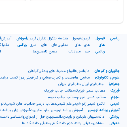
ریاضی
فرمول
فرمول
فرمول
هندسه
انتگرال
انتگرال
فرمول
آموزش
آموزش
آ
های
های
های
تحلیلی
های
های
سری
ریاضی
- دکترا
ک
ریاضی
جبر
معادلات
معین
نامعین
ها
ا
جانوران و گیاهان
دایناسورها
انواع محیط های زندگی
گیاهان
علوم و تکنولوژی
ماشین ها
صنعت و تجارت
صنایع و کارآفرینی
رموز کسب درآمد
جغرافیا
جغرافیای ایران
جغرافیای جهان
فیزیک
مطالب علمی فیزیک
مطالب جالب فیزیک
نجوم
مطالب علمی نجوم
مطالب جالب نجوم
شیمی
الکترو شیمی
ژئو شیمی
علم شیمی
مطالب درسی
جذابیت های شیمی
نانو
آموزش برنامه نویسی
آموزش برنامه نویسی جاوااسکریپت
آموزش زبان برنامه 
پزشکی
دانستنیهای بارداری و زایمان
دانستنیهای قبل از ازدواج
روانشناسی
دانست
معرفی
مشاهیر
معرفی رشته های دانشگاهی
معرفی دانشگاه ها