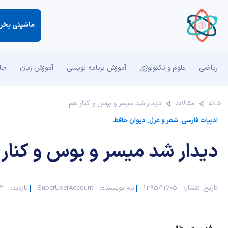
ماشینی بخر ك
ریاضی
علوم و تکنولوژی
آموزش برنامه نویسی
آموزش زبان
جان
خانه
مقالات
دیدار شد میسر و بوس و کنار هم
ادبیات فارسی
,
شعر و غزل
,
دیوان حافظ
دیدار شد میسر و بوس و کنار
تاریخ انتشار:
1395/12/05
نام نویسنده:
SuperUserAccount
بازدید:
932