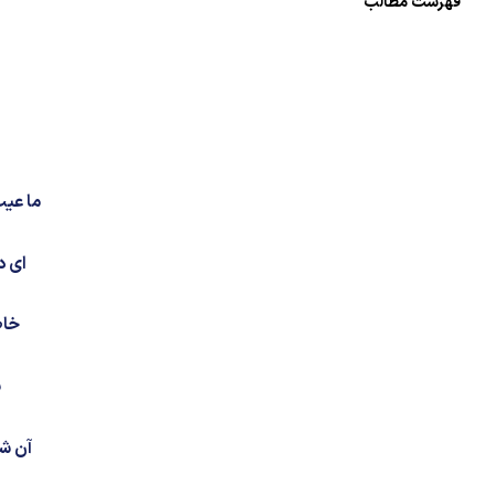
فهرست مطالب
ز
ما عیب
ای د
خاط
ب
آن شد