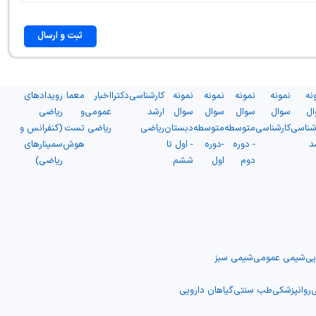
ثبت و ارسال
نه
نمونه
نمونه
نمونه
نمونه
کارشناسی
دکترا
اخبار
معما
رویدادهای
ال
سوال
سوال
سوال
سوال
ارشد
عمومی
و
ریاضی
شناسی
کارشناسی
متوسطه
متوسطه
دبستان
ریاضی
ریاضی
تست
(کنفرانس و
د
- دوره
-دوره
- اول تا
هوش
سمینارهای
دوم
اول
ششم
ریاضی)
یی
شیمی عمومی
شیمی سبز
ی
روانپزشکی
طب سنتی
گیاهان دارویی