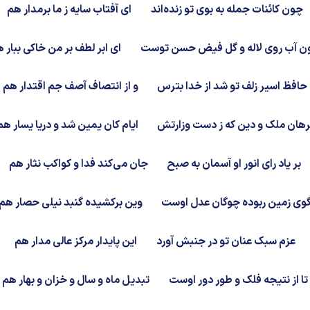
چون کائنات جمله به بوی تو زنده‌اند
ای آفتاب سایه ز ما برمدار هم
ن آب روی لاله و گل فیض حسن توست
ای ابر لطف بر من خاکی ببار 
حافظ اسیر زلف تو شد از خدا بترس
و از انتصاف آصف جم اقتدار هم
رهان ملک و دین که ز دست وزارتش
ایام کان یمین شد و دریا یسار هم
بر یاد رای انور او آسمان به صبح
جان می‌کند فدا و کواکب نثار هم
وی زمین ربوده چوگان عدل اوست
وین برکشیده گنبد نیلی حصار هم
عزم سبک عنان تو در جنبش آورد
این پایدار مرکز عالی مدار هم
تا از نتیجه فلک و طور دور اوست
تبدیل ماه و سال و خزان و بهار هم