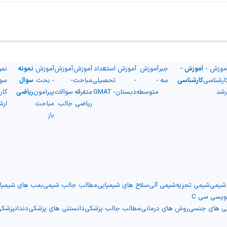
موزش -
آموزش -
جبر
آموزش
آموزش
استعداد
آموزش
آموزش
آموزش
نمونه
نمو
ارشناسی
کارشناسی
سه
-
-
تحصیلی
مباحث
-
- بحث
سوال
سو
رشد
متوسطه
دبستان
- GMAT
متفرقه
سوالات
پیرامون
ریاضی
کار
ریاضی
جالب
مباحث
ارش
باز
 شیمی
شیمی تجزیه
شیمی آلی
سلاح های شیمیایی
مطالب جالب شیمی
بمب های شیمیا
نویسی سی C
نی های جنسی
روش های درمانی
مطالب جالب پزشکی
دانستنی های پزشکی
دندانپزشک