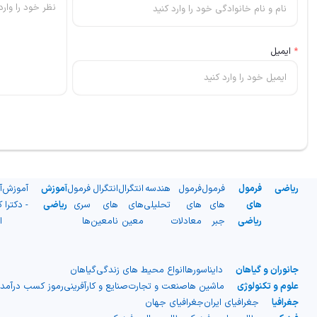
*
ایمیل
ریاضی
فرمول
فرمول
فرمول
هندسه
انتگرال
انتگرال
فرمول
آموزش
آموزش
آ
های
های
های
تحلیلی
های
های
سری
ریاضی
- دکترا
ک
ریاضی
جبر
معادلات
معین
نامعین
ها
ا
جانوران و گیاهان
دایناسورها
انواع محیط های زندگی
گیاهان
علوم و تکنولوژی
ماشین ها
صنعت و تجارت
صنایع و کارآفرینی
رموز کسب درآمد
جغرافیا
جغرافیای ایران
جغرافیای جهان