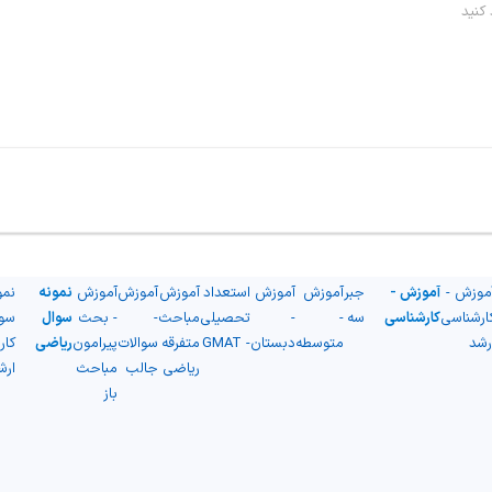
موزش -
آموزش -
جبر
آموزش
آموزش
استعداد
آموزش
آموزش
آموزش
نمونه
نمو
ارشناسی
کارشناسی
سه
-
-
تحصیلی
مباحث
-
- بحث
سوال
سو
رشد
متوسطه
دبستان
- GMAT
متفرقه
سوالات
پیرامون
ریاضی
کار
ریاضی
جالب
مباحث
ارش
باز