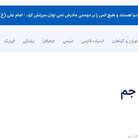
دنیا هستند و هیچ كس را بر دوستی مادرش نمی توان سرزنش كرد. -
امام علی (ع)
وران و گیاهان
ادبیات فارسی
شیمی
جغرافیا
پزشکی
فیزیک
 جم
 نفر