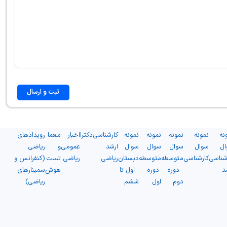
ثبت و ارسال
نه
نمونه
نمونه
نمونه
نمونه
کارشناسی
دکترا
اخبار
معما
رویدادهای
ال
سوال
سوال
سوال
سوال
ارشد
عمومی
و
ریاضی
شناسی
کارشناسی
متوسطه
متوسطه
دبستان
ریاضی
ریاضی
تست
(کنفرانس و
د
- دوره
-دوره
- اول تا
هوش
سمینارهای
دوم
اول
ششم
ریاضی)