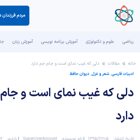
مردم فرزندان 
ریاضی
علوم و تکنولوژی
آموزش برنامه نویسی
آموزش زبان
جان
خانه
مقالات
دلی که غیب نمای است و جام جم دارد
ادبیات فارسی
,
شعر و غزل
,
دیوان حافظ
دلی که غیب نمای است و جام
دارد
تاریخ انتشار:
1395/12/05
نام نویسنده:
SuperUserAccount
بازدید:
827