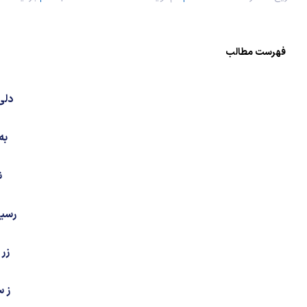
فهرست مطالب
دلی
به
ن
رسید
زر 
ز 