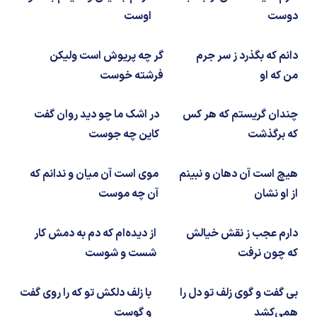
شیمی آلی
دندانپزشکی
رویدادهای ریاضی (کنفرانس و سمینارهای ریاضی)
دوست
اوست
روانپزشکی
صلاح های شیمیایی
دانم که بگذرد ز سر جرم
گر چه پریوش است ولیکن
طب سنتی
مطالب جالب شیمی
من که او
فرشته خوست
گیاهان دارویی
بمب های شیمیایی
چندان گریستم که هر کس
در اشک ما چو دید روان گفت
که برگذشت
کاین چه جوست
شیمی عمومی
هیچ است آن دهان و نبینم
موی است آن میان و ندانم که
شیمی سبز
از او نشان
آن چه موست
دارم عجب ز نقش خیالش
از دیده‌ام که دم به دمش کار
که چون نرفت
شست و شوست
بی گفت و گوی زلف تو دل را
با زلف دلکش تو که را روی گفت
همی‌کشد
و گوست