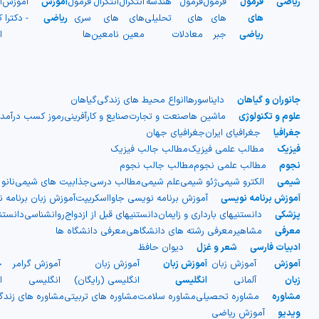
ریاضی
فرمول
فرمول
فرمول
هندسه
انتگرال
انتگرال
فرمول
آموزش
آموزش
آ
های
های
های
تحلیلی
های
های
سری
ریاضی
- دکترا
ک
ریاضی
جبر
معادلات
معین
نامعین
ها
ا
جانوران و گیاهان
دایناسورها
انواع محیط های زندگی
گیاهان
علوم و تکنولوژی
ماشین ها
صنعت و تجارت
صنایع و کارآفرینی
رموز کسب درآمد
جغرافیا
جغرافیای ایران
جغرافیای جهان
فیزیک
مطالب علمی فیزیک
مطالب جالب فیزیک
نجوم
مطالب علمی نجوم
مطالب جالب نجوم
شیمی
الکترو شیمی
ژئو شیمی
علم شیمی
مطالب درسی
جذابیت های شیمی
نانو
آموزش برنامه نویسی
آموزش برنامه نویسی جاوااسکریپت
آموزش زبان برنامه 
پزشکی
دانستنیهای بارداری و زایمان
دانستنیهای قبل از ازدواج
روانشناسی
دانست
معرفی
مشاهیر
معرفی رشته های دانشگاهی
معرفی دانشگاه ها
ادبیات فارسی
شعر و غزل
دیوان حافظ
آموزش
آموزش زبان
آموزش زبان
آموزش زبان
آموزش گرامر
ج
زبان
آلمانی
انگلیسی
انگلیسی (رایگان)
انگلیسی
ا
مشاوره
مشاوره تحصیلی
مشاوره سلامت
مشاوره های تربیتی
مشاوره های زند
ویدیو
آموزش ریاضی