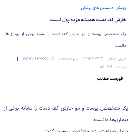
شیمی آلی
دندانپزشکی
رویدادهای ریاضی (کنفرانس و سمینارهای ریاضی)
پزشکی
,
دانستنی های پزشکی
روانپزشکی
صلاح های شیمیایی
خارش کف دست همیشه مژده پول نیست
طب سنتی
مطالب جالب شیمی
یک متخصص پوست و مو خارش کف دست را نشانه برخی از بیماری‌ها
دانست.
گیاهان دارویی
بمب های شیمیایی
تاریخ انتشار:
1395/12/23
نام نویسنده:
SuperUserAccount
شیمی عمومی
بازدید:
1601 نفر
شیمی سبز
فهرست مطالب
یک متخصص پوست و مو خارش کف دست را نشانه برخی از
بیماری‌ها دانست.
خلیل صداقت‌پیشه متخصص پوست گفت: