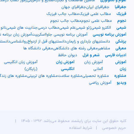
علوم و تکنولوژی
ماشین ها
صنعت و تجارت
صنایع و کارآفرینی
رموز کسب درآمد
جغرافیا
جغرافیای ایران
جغرافیای جهان
فیزیک
مطالب علمی فیزیک
مطالب جالب فیزیک
نجوم
مطالب علمی نجوم
مطالب جالب نجوم
شیمی
الکترو شیمی
ژئو شیمی
علم شیمی
مطالب درسی
جذابیت های شیمی
نانو
آموزش برنامه نویسی
آموزش برنامه نویسی جاوااسکریپت
آموزش زبان برنامه 
پزشکی
دانستنیهای بارداری و زایمان
دانستنیهای قبل از ازدواج
روانشناسی
دانست
معرفی
مشاهیر
معرفی رشته های دانشگاهی
معرفی دانشگاه ها
ادبیات فارسی
شعر و غزل
دیوان حافظ
آموزش
آموزش زبان
آموزش زبان
آموزش زبان انگلیسی
زبان
آلمانی
انگلیسی
(رایگان)
مشاوره
مشاوره تحصیلی
مشاوره سلامت
مشاوره های تربیتی
مشاوره های زند
ویدیو
آموزش ریاضی
کلیه حقوق این سایت برای رایشمند محفوظ می‌باشد. 1392 - 1405
|
حریم خصوصی
|
شرایط استفاده