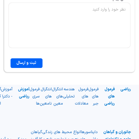
ثبت و ارسال
ریاضی
فرمول
فرمول
فرمول
هندسه
انتگرال
انتگرال
فرمول
آموزش
آموزش
آ
های
های
های
تحلیلی
های
های
سری
ریاضی
- دکترا
ک
ریاضی
جبر
معادلات
معین
نامعین
ها
ا
جانوران و گیاهان
دایناسورها
انواع محیط های زندگی
گیاهان