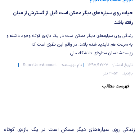
شیمی آلی
دندانپزشکی
رویدادهای ریاضی (کنفرانس و سمینارهای ریاضی)
نجوم
,
مطالب جالب نجوم
حیات روی سیاره‌های دیگر ممکن است قبل از گسترش از میان
روانپزشکی
صلاح های شیمیایی
رفته باشد
طب سنتی
مطالب جالب شیمی
زندگی روی سیاره‌های دیگر ممکن است در یک بازه‌ی کوتاه وجود داشته و
به سرعت هم ناپدید شده باشد. در واقع این نظری است که
گیاهان دارویی
بمب های شیمیایی
زیست‌شناسان ستاره‌ای دانشگاه ملی...
شیمی عمومی
تاریخ انتشار:
1395/12/23
نام نویسنده:
SuperUserAccount
بازدید:
2052 نفر
شیمی سبز
فهرست مطالب
زندگی روی سیاره‌های دیگر ممکن است در یک بازه‌ی کوتاه