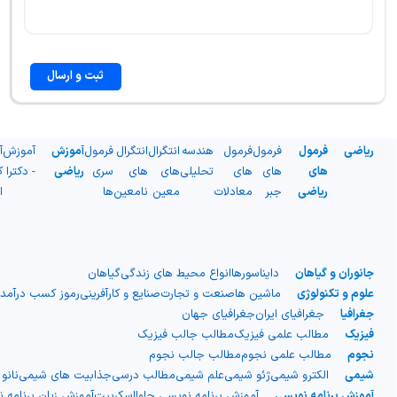
ثبت و ارسال
ریاضی
فرمول
فرمول
فرمول
هندسه
انتگرال
انتگرال
فرمول
آموزش
آموزش
آ
های
های
های
تحلیلی
های
های
سری
ریاضی
- دکترا
ک
ریاضی
جبر
معادلات
معین
نامعین
ها
ا
جانوران و گیاهان
دایناسورها
انواع محیط های زندگی
گیاهان
علوم و تکنولوژی
ماشین ها
صنعت و تجارت
صنایع و کارآفرینی
رموز کسب درآمد
جغرافیا
جغرافیای ایران
جغرافیای جهان
فیزیک
مطالب علمی فیزیک
مطالب جالب فیزیک
نجوم
مطالب علمی نجوم
مطالب جالب نجوم
شیمی
الکترو شیمی
ژئو شیمی
علم شیمی
مطالب درسی
جذابیت های شیمی
نانو
آموزش برنامه نویسی
آموزش برنامه نویسی جاوااسکریپت
آموزش زبان برنامه 