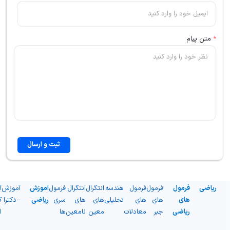
*
متن پیام
ثبت و ارسال
ریاضی
فرمول
فرمول
فرمول
هندسه
انتگرال
انتگرال
فرمول
آموزش
آموزش
آ
های
های
های
تحلیلی
های
های
سری
ریاضی
- دکترا
ک
ریاضی
جبر
معادلات
معین
نامعین
ها
ا