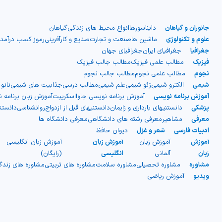
جانوران و گیاهان
دایناسورها
انواع محیط های زندگی
گیاهان
علوم و تکنولوژی
ماشین ها
صنعت و تجارت
صنایع و کارآفرینی
رموز کسب درآمد
جغرافیا
جغرافیای ایران
جغرافیای جهان
فیزیک
مطالب علمی فیزیک
مطالب جالب فیزیک
نجوم
مطالب علمی نجوم
مطالب جالب نجوم
شیمی
الکترو شیمی
ژئو شیمی
علم شیمی
مطالب درسی
جذابیت های شیمی
نانو
آموزش برنامه نویسی
آموزش برنامه نویسی جاوااسکریپت
آموزش زبان برنامه 
پزشکی
دانستنیهای بارداری و زایمان
دانستنیهای قبل از ازدواج
روانشناسی
دانست
معرفی
مشاهیر
معرفی رشته های دانشگاهی
معرفی دانشگاه ها
ادبیات فارسی
شعر و غزل
دیوان حافظ
آموزش
آموزش زبان
آموزش زبان
آموزش زبان انگلیسی
زبان
آلمانی
انگلیسی
(رایگان)
مشاوره
مشاوره تحصیلی
مشاوره سلامت
مشاوره های تربیتی
مشاوره های زند
ویدیو
آموزش ریاضی