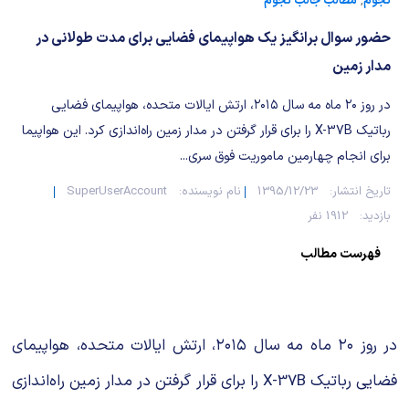
شیمی آلی
دندانپزشکی
رویدادهای ریاضی (کنفرانس و سمینارهای ریاضی)
نجوم
,
مطالب جالب نجوم
حضور سوال برانگیز یک هواپیمای فضایی برای مدت طولانی در
روانپزشکی
صلاح های شیمیایی
مدار زمین
طب سنتی
مطالب جالب شیمی
در روز ۲۰ ماه مه سال ۲۰۱۵، ارتش ایالات متحده، هواپیمای فضایی
رباتیک X-37B را برای قرار گرفتن در مدار زمین راه‌اندازی کرد. این هواپیما
گیاهان دارویی
بمب های شیمیایی
برای انجام چهارمین ماموریت فوق سری...
شیمی عمومی
تاریخ انتشار:
1395/12/23
نام نویسنده:
SuperUserAccount
بازدید:
1912 نفر
شیمی سبز
فهرست مطالب
در روز ۲۰ ماه مه سال ۲۰۱۵، ارتش ایالات متحده، هواپیمای
فضایی رباتیک X-37B را برای قرار گرفتن در مدار زمین راه‌اندازی