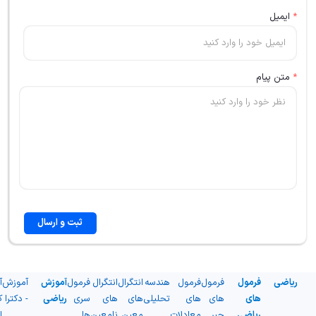
*
ایمیل
*
متن پیام
ثبت و ارسال
ریاضی
فرمول
فرمول
فرمول
هندسه
انتگرال
انتگرال
فرمول
آموزش
آموزش
آ
های
های
های
تحلیلی
های
های
سری
ریاضی
- دکترا
ک
ریاضی
جبر
معادلات
معین
نامعین
ها
ا