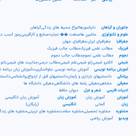
جانوران و گیاهان
دایناسورها
انواع محیط های زندگی
گیاهان
علوم و تکنولوژی
ماشین ها
صنعت �� تجارت
صنایع و کارآفرینی
رموز کسب در
جغرافیا
جغرافیای ایران
جغرافیای جهان
فیزیک
مطالب علمی فیزیک
مطالب جالب فیزیک
نجوم
مطالب علمی نجوم
مطالب جالب نجوم
شیمی
الکترو شیمی
ژئو شیمی
علم شیمی
مطالب درسی
جذابیت های شیمی
نانو
آموزش برنامه نویسی
آموزش برنامه نویسی جاوااسکریپت
آموزش زبان برنامه 
پزشکی
دانستنیهای بارداری و زایمان
دانستنیهای قبل از ازدواج
روانشناسی
دانست
معرفی
مشاهیر
معرفی رشته های دانشگاهی
معرفی دانشگاه ها
ادبیات فارسی
شعر و غزل
دیوان حافظ
آموزش
آموزش زبان
آموزش زبان
آموزش زبان انگلیسی
زبان
آلمانی
انگلیسی
(رایگان)
مشاوره
مشاوره تحصیلی
مشاوره سلامت
مشاوره های تربیتی
مشاوره های زند
ویدیو
آموزش ریاضی