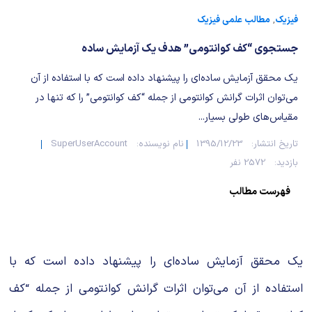
شیمی آلی
دندانپزشکی
رویدادهای ریاضی (کنفرانس و سمینارهای ریاضی)
فیزیک
,
مطالب علمی فیزیک
روانپزشکی
صلاح های شیمیایی
جستجوی “کف کوانتومی” هدف یک آزمایش ساده‌
طب سنتی
مطالب جالب شیمی
یک محقق آزمایش ساده‌ای را پیشنهاد داده است که با استفاده از آن
می‌توان اثرات گرانش کوانتومی از جمله “کف کوانتومی” را که تنها در
گیاهان دارویی
بمب های شیمیایی
مقیاس‌های طولی بسیار...
تاریخ انتشار:
1395/12/23
نام نویسنده:
SuperUserAccount
شیمی عمومی
بازدید:
2572 نفر
شیمی سبز
فهرست مطالب
یک محقق آزمایش ساده‌ای را پیشنهاد داده است که با
استفاده از آن می‌توان اثرات گرانش کوانتومی از جمله “کف