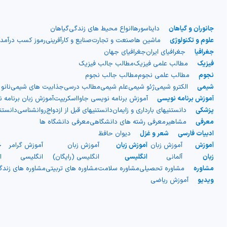
جانوران و گیاهان
دایناسورها
انواع محیط های زندگی
گیاهان
علوم و تکنولوژی
ماشین ها
صنعت و تجارت
صنایع و کارآفرینی
رموز کسب درآمد
جغرافیا
جغرافیای ایران
جغرافیای جهان
فیزیک
مطالب علمی فیزیک
مطالب جالب فیزیک
نجوم
مطالب علمی نجوم
مطالب جالب نجوم
شیمی
الکترو شیمی
ژئو شیمی
علم شیمی
مطالب درسی
جذابیت های شیمی
نانو
آموزش برنامه نویسی
آموزش برنامه نویسی جاوااسکریپت
آموزش زبان برنامه 
پزشکی
دانستنیهای بارداری و زایمان
دانستنیهای قبل از ازدواج
روانشناسی
دانست
معرفی
مشاهیر
معرفی رشته های دانشگاهی
معرفی دانشگاه ها
ادبیات فارسی
شعر و غزل
دیوان حافظ
آموزش
آموزش زبان
آموزش زبان
آموزش زبان
آموزش گرامر
ج
زبان
آلمانی
انگلیسی
انگلیسی (رایگان)
انگلیسی
ا
مشاوره
مشاوره تحصیلی
مشاوره سلامت
مشاوره های تربیتی
مشاوره های زند
ویدیو
آموزش ریاضی