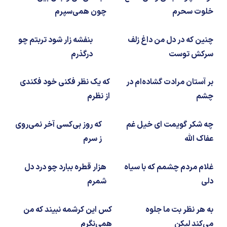
شیمی آلی
دندانپزشکی
رویدادهای ریاضی (کنفرانس و سمینارهای ریاضی)
خلوت سحرم
چون همی‌سپرم
روانپزشکی
صلاح های شیمیایی
چنین که در دل من داغ زلف
بنفشه زار شود تربتم چو
طب سنتی
مطالب جالب شیمی
سرکش توست
درگذرم
گیاهان دارویی
بمب های شیمیایی
بر آستان مرادت گشاده‌ام در
که یک نظر فکنی خود فکندی
چشم
از نظرم
شیمی عمومی
چه شکر گویمت ای خیل غم
که روز بی‌کسی آخر نمی‌روی
شیمی سبز
عفاک الله
ز سرم
غلام مردم چشمم که با سیاه
هزار قطره ببارد چو درد دل
دلی
شمرم
به هر نظر بت ما جلوه
کس این کرشمه نبیند که من
می‌کند لیکن
همی‌نگرم