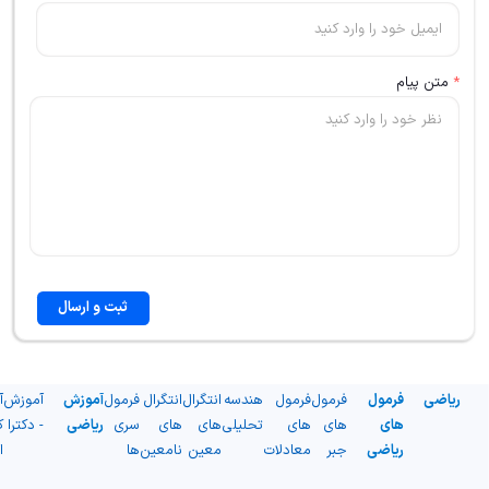
*
متن پیام
ثبت و ارسال
ریاضی
فرمول
فرمول
فرمول
هندسه
انتگرال
انتگرال
فرمول
آموزش
آموزش
آ
های
های
های
تحلیلی
های
های
سری
ریاضی
- دکترا
ک
ریاضی
جبر
معادلات
معین
نامعین
ها
ا