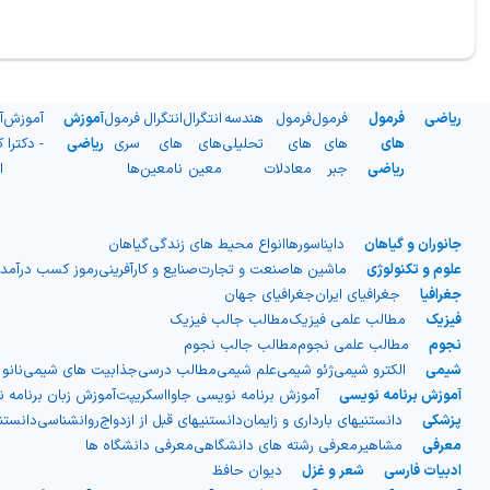
ریاضی
فرمول
فرمول
فرمول
هندسه
انتگرال
انتگرال
فرمول
آموزش
آموزش
آ
های
های
های
تحلیلی
های
های
سری
ریاضی
- دکترا
ک
ریاضی
جبر
معادلات
معین
نامعین
ها
ا
جانوران و گیاهان
دایناسورها
انواع محیط های زندگی
گیاهان
علوم و تکنولوژی
ماشین ها
صنعت و تجارت
صنایع و کارآفرینی
رموز کسب درآمد
جغرافیا
جغرافیای ایران
جغرافیای جهان
فیزیک
مطالب علمی فیزیک
مطالب جالب فیزیک
نجوم
مطالب علمی نجوم
مطالب جالب نجوم
شیمی
الکترو شیمی
ژئو شیمی
علم شیمی
مطالب درسی
جذابیت های شیمی
نانو
آموزش برنامه نویسی
آموزش برنامه نویسی جاوااسکریپت
آموزش زبان برنامه 
پزشکی
دانستنیهای بارداری و زایمان
دانستنیهای قبل از ازدواج
روانشناسی
دانست
معرفی
مشاهیر
معرفی رشته های دانشگاهی
معرفی دانشگاه ها
ادبیات فارسی
شعر و غزل
دیوان حافظ