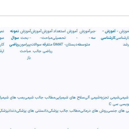
موزش -
آموزش -
جبر
آموزش
آموزش
استعداد
آموزش
آموزش
آموزش
نمونه
نمو
ارشناسی
کارشناسی
سه
-
-
تحصیلی
مباحث
-
- بحث
سوال
سو
رشد
متوسطه
دبستان
- GMAT
متفرقه
سوالات
پیرامون
ریاضی
کار
ریاضی
جالب
مباحث
ارش
باز
 شیمی
شیمی تجزیه
شیمی آلی
سلاح های شیمیایی
مطالب جالب شیمی
بمب های شیمیا
نویسی سی C
نی های جنسی
روش های درمانی
مطالب جالب پزشکی
دانستنی های پزشکی
دندانپزشک