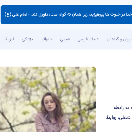
 خدا در خلوت ها بپرهیزید، زیرا همان كه گواه است، داوری كند. -
امام علی (ع)
وران و گیاهان
ادبیات فارسی
شیمی
جغرافیا
پزشکی
فیزیک
به رابطه
شغلی، روابط