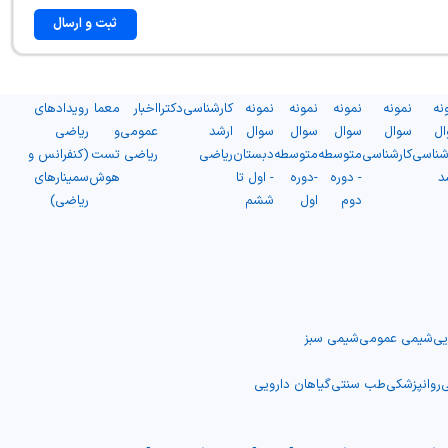
ثبت و ارسال
نه
نمونه
نمونه
نمونه
نمونه
کارشناسی
دکترا
اخبار
معما
رویدادهای
ال
سوال
سوال
سوال
سوال
ارشد
عمومی
و
ریاضی
شناسی
کارشناسی
متوسطه
متوسطه
دبستان
ریاضی
ریاضی
تست
(کنفرانس و
د
- دوره
-دوره
- اول تا
هوش
سمینارهای
دوم
اول
ششم
ریاضی)
یی
شیمی عمومی
شیمی سبز
ی
روانپزشکی
طب سنتی
گیاهان دارویی