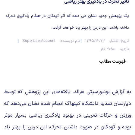
شیمی آلی
دندانپزشکی
رویدادهای ریاضی (کنفرانس و سمینارهای ریاضی)
تاثیر تحرک در یادگیری بهتر ریاضی
روانپزشکی
صلاح های شیمیایی
یک پژوهش جدید نشان می دهد که اگر کودکان در هنگام یادگیری تحرک
داشته باشند، این درس را بهتر یاد خواهند گرفت.
طب سنتی
مطالب جالب شیمی
تاریخ انتشار:
1395/12/03
نام نویسنده:
SuperUserAccount
گیاهان دارویی
بمب های شیمیایی
بازدید:
3080 نفر
فهرست مطالب
شیمی عمومی
شیمی سبز
به گزارش یونیورسیتی هرالد، یافته‌های این پژوهش که توسط
دپارتمان تغذیه دانشگاه کپنهاگ انجام شده نشان می‌دهد که
ورزش و حرکات تمرینی در بهبود یادگیری ریاضی بسیار موثر
بوده و کودکان در صورت داشتن تحرک، این درس را بهتر یاد