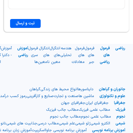
ثبت و ارسال
ریاضی
فرمول
فرمول
فرمول
هندسه
انتگرال
انتگرال
فرمول
آموزش
آموزش
آ
های
های
های
تحلیلی
های
های
سری
ریاضی
- دکترا
ک
ریاضی
جبر
معادلات
معین
نامعین
ها
ا
جانوران و گیاهان
دایناسورها
انواع محیط های زندگی
گیاهان
علوم و تکنولوژی
ماشین ها
صنعت و تجارت
صنایع و کارآفرینی
رموز کسب درآمد
جغرافیا
جغرافیای ایران
جغرافیای جهان
فیزیک
مطالب علمی فیزیک
مطالب جالب فیزیک
نجوم
مطالب علمی نجوم
مطالب جالب نجوم
شیمی
الکترو شیمی
ژئو شیمی
علم شیمی
مطالب درسی
جذابیت های شیمی
نانو
آموزش برنامه نویسی
آموزش برنامه نویسی جاوااسکریپت
آموزش زبان برنامه 