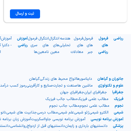
ثبت و ارسال
ریاضی
فرمول
فرمول
فرمول
هندسه
انتگرال
انتگرال
فرمول
آموزش
آموزش
آ
های
های
های
تحلیلی
های
های
سری
ریاضی
- دکترا
ک
ریاضی
جبر
معادلات
معین
نامعین
ها
ا
جانوران و گیاهان
دایناسورها
انواع محیط های زندگی
گیاهان
علوم و تکنولوژی
ماشین ها
صنعت و تجارت
صنایع و کارآفرینی
رموز کسب درآمد
جغرافیا
جغرافیای ایران
جغرافیای جهان
فیزیک
مطالب علمی فیزیک
مطالب جالب فیزیک
نجوم
مطالب علمی نجوم
مطالب جالب نجوم
شیمی
الکترو شیمی
ژئو شیمی
علم شیمی
مطالب درسی
جذابیت های شیمی
نانو
آموزش برنامه نویسی
آموزش برنامه نویسی جاوااسکریپت
آموزش زبان برنامه 
پزشکی
دانستنیهای بارداری و زایمان
دانستنیهای قبل از ازدواج
روانشناسی
دانست