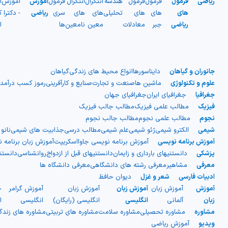
ریاضی
فرمول
فرمول
فرمول
هندسه
انتگرال
انتگرال
فرمول
آموزش
آموزش
آ
های
های
های
تحلیلی
های
های
سری
ریاضی
- دکترا
ک
ریاضی
جبر
معادلات
معین
نامعین
ها
ا
جانوران و گیاهان
دایناسورها
انواع محیط های زندگی
گیاهان
علوم و تکنولوژی
ماشین ها
صنعت و تجارت
صنایع و کارآفرینی
رموز کسب درآمد
جغرافیا
جغرافیای ایران
جغرافیای جهان
فیزیک
مطالب علمی فیزیک
مطالب جالب فیزیک
نجوم
مطالب علمی نجوم
مطالب جالب نجوم
شیمی
الکترو شیمی
ژئو شیمی
علم شیمی
مطالب درسی
جذابیت های شیمی
نانو
آموزش برنامه نویسی
آموزش برنامه نویسی جاوااسکریپت
آموزش زبان برنامه 
پزشکی
دانستنیهای بارداری و زایمان
دانستنیهای قبل از ازدواج
روانشناسی
دانست
معرفی
مشاهیر
معرفی رشته های دانشگاهی
معرفی دانشگاه ها
ادبیات فارسی
شعر و غزل
دیوان حافظ
آموزش
آموزش زبان
آموزش زبان
آموزش زبان
آموزش گرامر
ج
زبان
آلمانی
انگلیسی
انگلیسی (رایگان)
انگلیسی
ا
مشاوره
مشاوره تحصیلی
مشاوره سلامت
مشاوره های تربیتی
مشاوره های زند
ویدیو
آموزش ریاضی