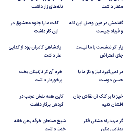
شیمی آلی
دندانپزشکی
رویدادهای ریاضی (کنفرانس و سمینارهای ریاضی)
منقار داشت
ناله‌های زار داشت
روانپزشکی
صلاح های شیمیایی
گفتمش در عین وصل این ناله
گفت ما را جلوه معشوق در
طب سنتی
مطالب جالب شیمی
و فریاد چیست
این کار داشت
گیاهان دارویی
بمب های شیمیایی
یار اگر ننشست با ما نیست
پادشاهی کامران بود از گدایی
جای اعتراض
عار داشت
شیمی عمومی
در نمی‌گیرد نیاز و ناز ما با
خرم آن کز نازنینان بخت
شیمی سبز
حسن دوست
برخوردار داشت
خیز تا بر کلک آن نقاش جان
کاین همه نقش عجب در
افشان کنیم
گردش پرگار داشت
گر مرید راه عشقی فکر
شیخ صنعان خرقه رهن خانه
بدنامی مکن
خمار داشت