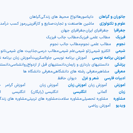
جانوران و گیاهان
دایناسورها
انواع محیط های زندگی
گیاهان
علوم و تکنولوژی
ماشین ها
صنعت و تجارت
صنایع و کارآفرینی
رموز کسب درآمد
جغرافیا
جغرافیای ایران
جغرافیای جهان
فیزیک
مطالب علمی فیزیک
مطالب جالب فیزیک
نجوم
مطالب علمی نجوم
مطالب جالب نجوم
شیمی
الکترو شیمی
ژئو شیمی
علم شیمی
مطالب درسی
جذابیت های شیمی
نانو
آموزش برنامه نویسی
آموزش برنامه نویسی جاوااسکریپت
آموزش زبان برنامه 
پزشکی
دانستنیهای بارداری و زایمان
دانستنیهای قبل از ازدواج
روانشناسی
دانست
معرفی
مشاهیر
معرفی رشته های دانشگاهی
معرفی دانشگاه ها
ادبیات فارسی
شعر و غزل
دیوان حافظ
آموزش
آموزش زبان
آموزش زبان
آموزش زبان
آموزش گرامر
ج
زبان
آلمانی
انگلیسی
انگلیسی (رایگان)
انگلیسی
ا
مشاوره
مشاوره تحصیلی
مشاوره سلامت
مشاوره های تربیتی
مشاوره های زند
ویدیو
آموزش ریاضی