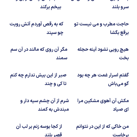
شیمی آلی
دندانپزشکی
رویدادهای ریاضی (کنفرانس و سمینارهای ریاضی)
سرو بلند
بیخم برکند
روانپزشکی
صلاح های شیمیایی
حاجت مطرب و می نیست تو
که به رقص آوردم آتش رویت
طب سنتی
مطالب جالب شیمی
برقع بگشا
چو سپند
گیاهان دارویی
بمب های شیمیایی
هیچ رویی نشود آینه حجله
مگر آن روی که مالند در آن سم
بخت
سمند
شیمی عمومی
گفتم اسرار غمت هر چه بود
صبر از این بیش ندارم چه کنم
شیمی سبز
گو می‌باش
تا کی و چند
مکش آن آهوی مشکین مرا
شرم از آن چشم سیه دار و
ای صیاد
مبندش به کمند
من خاکی که از این در نتوانم
از کجا بوسه زنم بر لب آن
برخاست
قصر بلند