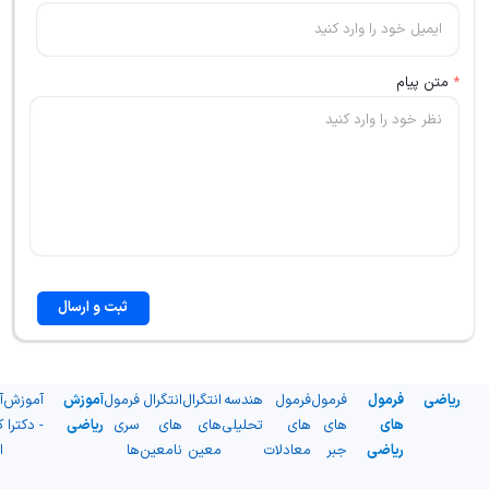
*
متن پیام
ثبت و ارسال
ریاضی
فرمول
فرمول
فرمول
هندسه
انتگرال
انتگرال
فرمول
آموزش
آموزش
آ
های
های
های
تحلیلی
های
های
سری
ریاضی
- دکترا
ک
ریاضی
جبر
معادلات
معین
نامعین
ها
ا