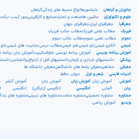
جانوران و گیاهان
دایناسورها
انواع محیط های زندگی
گیاهان
علوم و تکنولوژی
ماشین ها
صنعت و تجارت
صنایع و کارآفرینی
رموز کسب درآمد
جغرافیا
جغرافیای ایران
جغرافیای جهان
فیزیک
مطالب علمی فیزیک
مطالب جالب فیزیک
نجوم
مطالب علمی نجوم
مطالب جالب نجوم
شیمی
الکترو شیمی
ژئو شیمی
علم شیمی
مطالب درسی
جذابیت های شیمی
نانو
آموزش برنامه نویسی
آموزش برنامه نویسی جاوااسکریپت
آموزش زبان برنامه 
پزشکی
دانستنیهای بارداری و زایمان
دانستنیهای قبل از ازدواج
روانشناسی
دانست
معرفی
مشاهیر
معرفی رشته های دانشگاهی
معرفی دانشگاه ها
ادبیات فارسی
شعر و غزل
دیوان حافظ
آموزش
آموزش زبان
آموزش زبان
آموزش زبان
آموزش گرامر
ج
زبان
آلمانی
انگلیسی
انگلیسی (رایگان)
انگلیسی
ا
مشاوره
مشاوره تحصیلی
مشاوره سلامت
مشاوره های تربیتی
مشاوره های زند
ویدیو
آموزش ریاضی