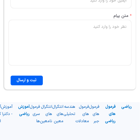
*
متن پیام
ثبت و ارسال
ریاضی
فرمول
فرمول
فرمول
هندسه
انتگرال
انتگرال
فرمول
آموزش
آموزش
آ
های
های
های
تحلیلی
های
های
سری
ریاضی
- دکترا
ک
ریاضی
جبر
معادلات
معین
نامعین
ها
ا