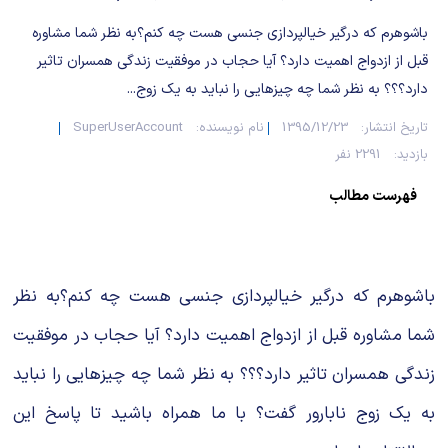
شیمی آلی
دندانپزشکی
رویدادهای ریاضی (کنفرانس و سمینارهای ریاضی)
باشوهرم که درگیر خیالپردازی جنسی هست چه کنم؟به نظر شما مشاوره
روانپزشکی
صلاح های شیمیایی
قبل از ازدواج اهمیت دارد؟ آیا حجاب در موفقیت زندگی همسران تاثیر
دارد؟؟؟ به نظر شما چه چیزهایی را نباید به یک زوج...
طب سنتی
مطالب جالب شیمی
تاریخ انتشار:
1395/12/23
نام نویسنده:
SuperUserAccount
بازدید:
2291 نفر
گیاهان دارویی
بمب های شیمیایی
فهرست مطالب
شیمی عمومی
شیمی سبز
باشوهرم که درگیر خیالپردازی جنسی هست چه کنم؟به نظر
شما مشاوره قبل از ازدواج اهمیت دارد؟ آیا حجاب در موفقیت
زندگی همسران تاثیر دارد؟؟؟ به نظر شما چه چیزهایی را نباید
به یک زوج نابارور گفت؟ با ما همراه باشید تا پاسخ این