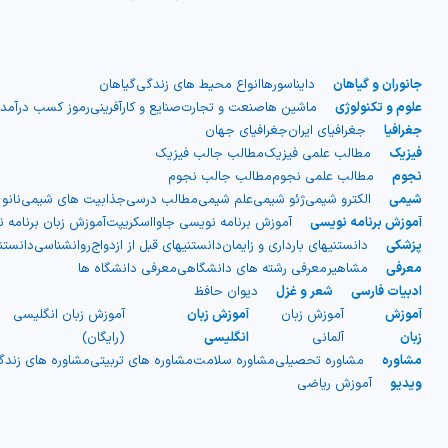
جانوران و گیاهان
دایناسورها
انواع محیط های زندگی
گیاهان
علوم و تکنولوژی
ماشین ها
صنعت و تجارت
صنایع و کارآفرینی
رموز کسب درآمد
جغرافیا
جغرافیای ایران
جغرافیای جهان
فیزیک
مطالب علمی فیزیک
مطالب جالب فیزیک
نجوم
مطالب علمی نجوم
مطالب جالب نجوم
شیمی
الکترو شیمی
ژئو شیمی
علم شیمی
مطالب درسی
جذابیت های شیمی
نانو
آموزش برنامه نویسی
آموزش برنامه نویسی جاوااسکریپت
آموزش زبان برنامه 
پزشکی
دانستنیهای بارداری و زایمان
دانستنیهای قبل از ازدواج
روانشناسی
دانست
معرفی
مشاهیر
معرفی رشته های دانشگاهی
معرفی دانشگاه ها
ادبیات فارسی
شعر و غزل
دیوان حافظ
آموزش
آموزش زبان
آموزش زبان
آموزش زبان انگلیسی
زبان
آلمانی
انگلیسی
(رایگان)
مشاوره
مشاوره تحصیلی
مشاوره سلامت
مشاوره های تربیتی
مشاوره های زند
ویدیو
آموزش ریاضی