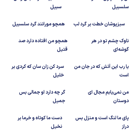
شیمی آلی
دندانپزشکی
رویدادهای ریاضی (کنفرانس و سمینارهای ریاضی)
سلسبیل
سبیل
روانپزشکی
صلاح های شیمیایی
سبزپوشان خطت بر گرد لب
همچو مورانند گرد سلسبیل
طب سنتی
مطالب جالب شیمی
ناوک چشم تو در هر
همچو من افتاده دارد صد
گیاهان دارویی
بمب های شیمیایی
گوشه‌ای
قتیل
شیمی عمومی
یا رب این آتش که در جان من
سرد کن زان سان که کردی بر
است
خلیل
شیمی سبز
من نمی‌یابم مجال ای
گر چه دارد او جمالی بس
دوستان
جمیل
پای ما لنگ است و منزل بس
دست ما کوتاه و خرما بر
دراز
نخیل