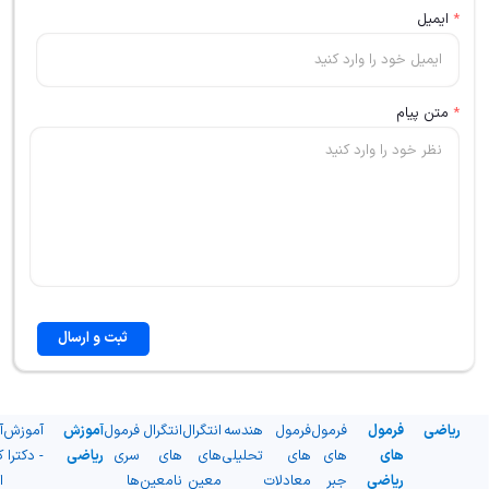
*
ایمیل
*
متن پیام
ثبت و ارسال
ریاضی
فرمول
فرمول
فرمول
هندسه
انتگرال
انتگرال
فرمول
آموزش
آموزش
آ
های
های
های
تحلیلی
های
های
سری
ریاضی
- دکترا
ک
ریاضی
جبر
معادلات
معین
نامعین
ها
ا