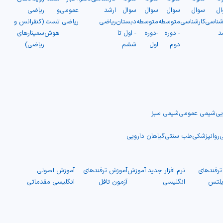
ال
سوال
سوال
سوال
سوال
ارشد
عمومی
و
ریاضی
شناسی
کارشناسی
متوسطه
متوسطه
دبستان
ریاضی
ریاضی
تست
(کنفرانس و
د
- دوره
-دوره
- اول تا
هوش
سمینارهای
دوم
اول
ششم
ریاضی)
یی
شیمی عمومی
شیمی سبز
ی
روانپزشکی
طب سنتی
گیاهان دارویی
رفندهای
نرم افزار جدید آموزش
آموزش ترفندهای
آموزش اصولی
یلتس
انگلیسی
آزمون تافل
انگلیسی مقدماتی