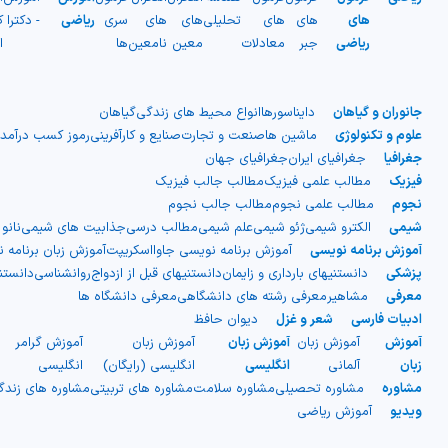
های
های
های
تحلیلی
های
های
سری
ریاضی
- دکترا
ک
ریاضی
جبر
معادلات
معین
نامعین
ها
ا
جانوران و گیاهان
دایناسورها
انواع محیط های زندگی
گیاهان
علوم و تکنولوژی
ماشین ها
صنعت و تجارت
صنایع و کارآفرینی
رموز کسب درآمد
جغرافیا
جغرافیای ایران
جغرافیای جهان
فیزیک
مطالب علمی فیزیک
مطالب جالب فیزیک
نجوم
مطالب علمی نجوم
مطالب جالب نجوم
شیمی
الکترو شیمی
ژئو شیمی
علم شیمی
مطالب درسی
جذابیت های شیمی
نانو
آموزش برنامه نویسی
آموزش برنامه نویسی جاوااسکریپت
آموزش زبان برنامه 
پزشکی
دانستنیهای بارداری و زایمان
دانستنیهای قبل از ازدواج
روانشناسی
دانست
معرفی
مشاهیر
معرفی رشته های دانشگاهی
معرفی دانشگاه ها
ادبیات فارسی
شعر و غزل
دیوان حافظ
آموزش
آموزش زبان
آموزش زبان
آموزش زبان
آموزش گرامر
ج
زبان
آلمانی
انگلیسی
انگلیسی (رایگان)
انگلیسی
ا
مشاوره
مشاوره تحصیلی
مشاوره سلامت
مشاوره های تربیتی
مشاوره های زند
ویدیو
آموزش ریاضی