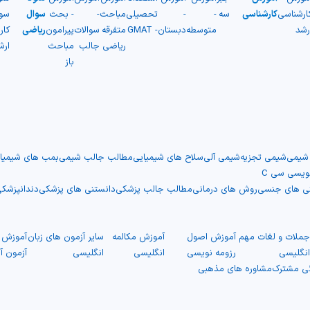
ارشناسی
کارشناسی
سه
-
-
تحصیلی
مباحث
-
- بحث
سوال
سو
رشد
متوسطه
دبستان
- GMAT
متفرقه
سوالات
پیرامون
ریاضی
کار
ریاضی
جالب
مباحث
ارش
باز
 شیمی
شیمی تجزیه
شیمی آلی
سلاح های شیمیایی
مطالب جالب شیمی
بمب های شیمیا
نویسی سی C
نی های جنسی
روش های درمانی
مطالب جالب پزشکی
دانستنی های پزشکی
دندانپزشک
ملات و لغات مهم
آموزش اصول
آموزش مکالمه
سایر آزمون های زبان
آموزش ت
نگلیسی
رزومه نویسی
انگلیسی
انگلیسی
آزمون آ
گی مشترک
مشاوره های مذهبی