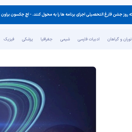
ه روز جشن فارغ التحصیلی اجرای برنامه ها را به محول كنند. -
اچ جکسون براون (کتاب نکته
وران و گیاهان
ادبیات فارسی
شیمی
جغرافیا
پزشکی
فیزیک