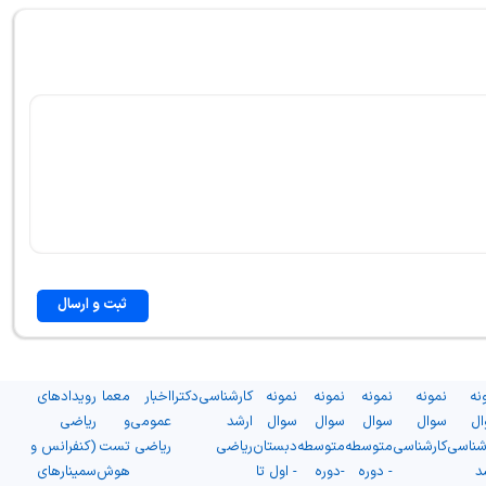
ثبت و ارسال
نه
نمونه
نمونه
نمونه
نمونه
کارشناسی
دکترا
اخبار
معما
رویدادهای
ال
سوال
سوال
سوال
سوال
ارشد
عمومی
و
ریاضی
شناسی
کارشناسی
متوسطه
متوسطه
دبستان
ریاضی
ریاضی
تست
(کنفرانس و
د
- دوره
-دوره
- اول تا
هوش
سمینارهای