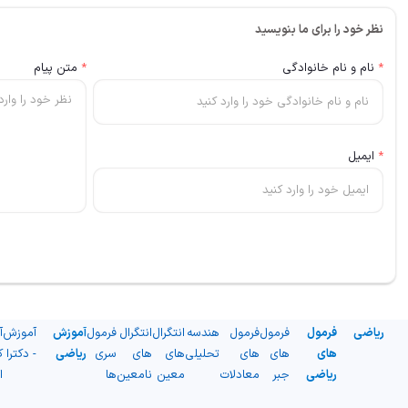
نظر خود را برای ما بنویسید
*
نام و نام خانوادگی
*
متن پیام
*
ایمیل
ریاضی
فرمول
فرمول
فرمول
هندسه
انتگرال
انتگرال
فرمول
آموزش
آموزش
آ
های
های
های
تحلیلی
های
های
سری
ریاضی
- دکترا
ک
ریاضی
جبر
معادلات
معین
نامعین
ها
ا