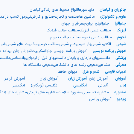
جانوران و گیاهان
دایناسورها
انواع محیط های زندگی
گیاهان
علوم و تکنولوژی
ماشین ها
صنعت و تجارت
صنایع و کارآفرینی
رموز کسب درآمد
جغرافیا
جغرافیای ایران
جغرافیای جهان
فیزیک
مطالب علمی فیزیک
مطالب جالب فیزیک
نجوم
مطالب علمی نجوم
مطالب جالب نجوم
شیمی
الکترو شیمی
ژئو شیمی
علم شیمی
مطالب درسی
جذابیت های شیمی
نانو
آموزش برنامه نویسی
آموزش برنامه نویسی جاوااسکریپت
آموزش زبان برنامه 
پزشکی
دانستنیهای بارداری و زایمان
دانستنیهای قبل از ازدواج
روانشناسی
دانست
معرفی
مشاهیر
معرفی رشته های دانشگاهی
معرفی دانشگاه ها
ادبیات فارسی
شعر و غزل
دیوان حافظ
آموزش
آموزش زبان
آموزش زبان
آموزش زبان
آموزش گرامر
ج
زبان
آلمانی
انگلیسی
انگلیسی (رایگان)
انگلیسی
ا
مشاوره
مشاوره تحصیلی
مشاوره سلامت
مشاوره های تربیتی
مشاوره های زند
ویدیو
آموزش ریاضی