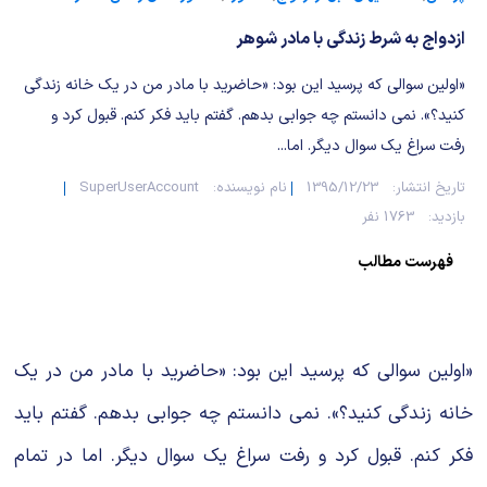
شیمی آلی
دندانپزشکی
رویدادهای ریاضی (کنفرانس و سمینارهای ریاضی)
ازدواج به شرط زندگی با مادر شوهر
روانپزشکی
صلاح های شیمیایی
«اولین سوالی که پرسید این بود: «حاضرید با مادر من در یک خانه زندگی
طب سنتی
مطالب جالب شیمی
کنید؟». نمی دانستم چه جوابی بدهم. گفتم باید فکر کنم. قبول کرد و
رفت سراغ یک سوال دیگر. اما...
گیاهان دارویی
بمب های شیمیایی
تاریخ انتشار:
1395/12/23
نام نویسنده:
SuperUserAccount
بازدید:
1763 نفر
شیمی عمومی
فهرست مطالب
شیمی سبز
«اولین سوالی که پرسید این بود: «حاضرید با مادر من در یک
خانه زندگی کنید؟». نمی دانستم چه جوابی بدهم. گفتم باید
فکر کنم. قبول کرد و رفت سراغ یک سوال دیگر. اما در تمام