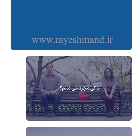
تا کِی مجرد می مانم؟!