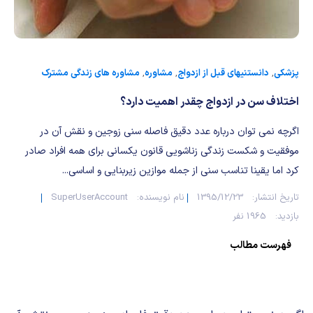
شیمی آلی
دندانپزشکی
رویدادهای ریاضی (کنفرانس و سمینارهای ریاضی)
روانپزشکی
صلاح های شیمیایی
طب سنتی
مطالب جالب شیمی
پزشکی
,
دانستنیهای قبل از ازدواج
,
مشاوره
,
مشاوره های زندگی مشترک
اختلاف سن در ازدواج چقدر اهمیت دارد؟
گیاهان دارویی
بمب های شیمیایی
اگرچه نمی توان درباره عدد دقیق فاصله سنی زوجین و نقش آن در
شیمی عمومی
موفقیت و شکست زندگی زناشویی قانون یکسانی برای همه افراد صادر
کرد اما یقینا تناسب سنی از جمله موازین زیربنایی و اساسی...
شیمی سبز
تاریخ انتشار:
1395/12/23
نام نویسنده:
SuperUserAccount
بازدید:
1965 نفر
فهرست مطالب