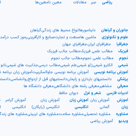
ریاضی
جبر
معادلات
معین
نامعین
ها
ا
جانوران و گیاهان
دایناسورها
انواع محیط های زندگی
گیاهان
علوم و تکنولوژی
ماشین ها
صنعت و تجارت
صنایع و کارآفرینی
رموز کسب درآمد
جغرافیا
جغرافیای ایران
جغرافیای جهان
فیزیک
مطالب علمی فیزیک
مطالب جالب فیزیک
نجوم
مطالب علمی نجوم
مطالب جالب نجوم
شیمی
الکترو شیمی
ژئو شیمی
علم شیمی
مطالب درسی
جذابیت های شیمی
نانو
آموزش برنامه نویسی
آموزش برنامه نویسی جاوااسکریپت
آموزش زبان برنامه 
پزشکی
دانستنیهای بارداری و زایمان
دانستنیهای قبل از ازدواج
روانشناسی
دانست
معرفی
مشاهیر
معرفی رشته های دانشگاهی
معرفی دانشگاه ها
ادبیات فارسی
شعر و غزل
دیوان حافظ
آموزش
آموزش زبان
آموزش زبان
آموزش زبان
آموزش گرامر
ج
زبان
آلمانی
انگلیسی
انگلیسی (رایگان)
انگلیسی
ا
مشاوره
مشاوره تحصیلی
مشاوره سلامت
مشاوره های تربیتی
مشاوره های زند
ویدیو
آموزش ریاضی