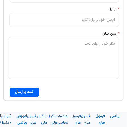
*
ایمیل
*
متن پیام
ثبت و ارسال
ریاضی
فرمول
فرمول
فرمول
هندسه
انتگرال
انتگرال
فرمول
آموزش
آموزش
آ
های
های
های
تحلیلی
های
های
سری
ریاضی
- دکترا
ک