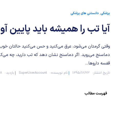
پزشکی
,
دانستنی های پزشکی
آیا تب را همیشه باید پایین آو
وقتی گرمتان می‌شود، عرق می‌کنید و حس می‌کنید حالتان خوب
دماسنج می‌روید. اگر دماسنج نشان دهد که تب دارید، چه می‌کن
قفسه داروها...
تاریخ انتشار:
1395/12/23
نام نویسنده:
SuperUserAccount
بازدید:
578
فهرست مطالب