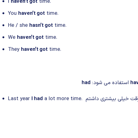
I
haven’t got
time.
You
haven’t got
time.
He / she
hasn’t got
time.
We
haven’t got
time.
They
haven’t got
time.
ha
استفاده می شود:
had
Last year
I had