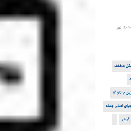
116 نفر
 با نام ’s
جزای اصلی جمله
گرامر