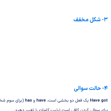
۳- شکل مخفف
۴- حالت سوالی
got
Have
یک فعل دو بخشی است،
have
و
has
(برای سوم شخص
برای سوالی کردن کافی است ترتیب کلمات را تغییر دهید.