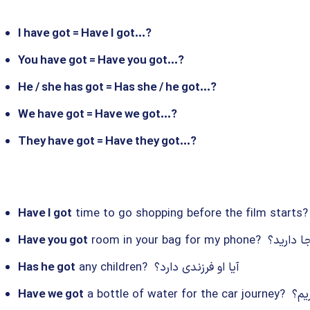
I have got = Have I got…?
You have got = Have you got…?
He / she has got = Has she / he got…?
We have got = Have we got…?
They have got = Have they got…?
Have I got
ف خود جا دارید؟
Have you got
any children? آیا او فرزندی دارد؟
Has he got
داریم؟
Have we got