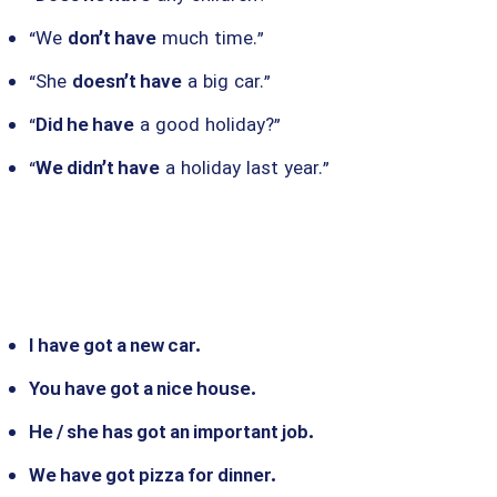
“We
don’t have
much time.”
“She
doesn’t have
a big car.”
“
Did he have
a good holiday?”
“
We didn’t have
a holiday last year.”
I have got a new car.
You have got a nice house.
He / she has got an important job.
We have got pizza for dinner.