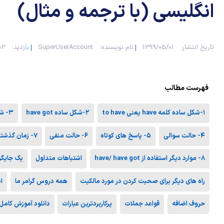
انگلیسی (با ترجمه و مثال)
تاریخ انتشار:
1399/05/01
نام نویسنده:
SuperUserAccount
بازدید:
403
فهرست مطالب
۱-شکل ساده کلمه have یعنی to have
۲-شکل ساده have got
۳- شکل مخفف
۴- حالت سوالی
۵- پاسخ های کوتاه
۶- حالت منفی
۷- زمان گذشته
۸- موارد دیگر استفاده از have/ have got
اشتباهات متداول
یک جایگزین
راه های دیگر برای صحبت کردن در مورد مالکیت
همه دروس گرامر ما
ا
حروف اضافه
قواعد جملات
پرکاربردترین عبارات
دانلود آموزش کامل 