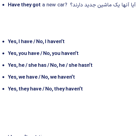
a new car? آیا آنها یک ماشین جدید دارند؟
Have they got
Yes, I have / No, I haven’t
Yes, you have / No, you haven’t
Yes, he / she has / No, he / she hasn’t
Yes, we have / No, we haven’t
Yes, they have / No, they haven’t