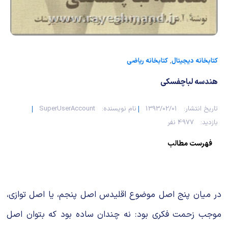
کتابخانه دیجیتال
,
کتابخانه ریاضی
هندسه لباچفسکی
تاریخ انتشار:
1393/02/01
نام نویسنده:
SuperUserAccount
بازدید:
4977 نفر
فهرست مطالب
در میان پنج اصل موضوع اقلیدس اصل پنجم، یا اصل توازی،
موجب زحمت فکری بود: نه چندان ساده بود که بتوان اصل