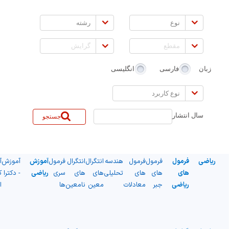
نوع
رشته
مقطع
گرایش
زبان
فارسی
انگلیسی
نوع
کاربرد
سال انتشار
جستجو
ریاضی
فرمول
فرمول
فرمول
هندسه
انتگرال
انتگرال
فرمول
آموزش
آموزش
آ
های
های
های
تحلیلی
های
های
سری
ریاضی
- دکترا
ک
ریاضی
جبر
معادلات
معین
نامعین
ها
ا