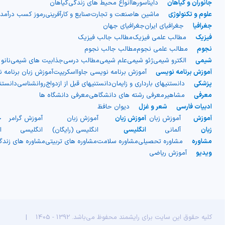
جانوران و گیاهان
دایناسورها
انواع محیط های زندگی
گیاهان
علوم و تکنولوژی
ماشین ها
صنعت و تجارت
صنایع و کارآفرینی
رموز کسب درآمد
جغرافیا
جغرافیای ایران
جغرافیای جهان
فیزیک
مطالب علمی فیزیک
مطالب جالب فیزیک
نجوم
مطالب علمی نجوم
مطالب جالب نجوم
شیمی
الکترو شیمی
ژئو شیمی
علم شیمی
مطالب درسی
جذابیت های شیمی
نانو
آموزش برنامه نویسی
آموزش برنامه نویسی جاوااسکریپت
آموزش زبان برنامه 
پزشکی
دانستنیهای بارداری و زایمان
دانستنیهای قبل از ازدواج
روانشناسی
دانست
معرفی
مشاهیر
معرفی رشته های دانشگاهی
معرفی دانشگاه ها
ادبیات فارسی
شعر و غزل
دیوان حافظ
آموزش
آموزش زبان
آموزش زبان
آموزش زبان
آموزش گرامر
ج
زبان
آلمانی
انگلیسی
انگلیسی (رایگان)
انگلیسی
ا
مشاوره
مشاوره تحصیلی
مشاوره سلامت
مشاوره های تربیتی
مشاوره های زند
ویدیو
آموزش ریاضی
کلیه حقوق این سایت برای رایشمند محفوظ می‌باشد. 1392 - 1405
|