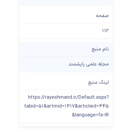
صفحه
112
نام منبع
مجله علمی رایشمند
لینک منبع
https://rayeshmand.ir/Default.aspx?
tabid=51&artmid=1417&articleid=445
&language=fa-IR