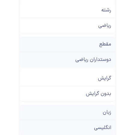
رشته
ریاضی
مقطع
دوستداران ریاضی
گرایش
بدون گرایش
زبان
انگلیسی