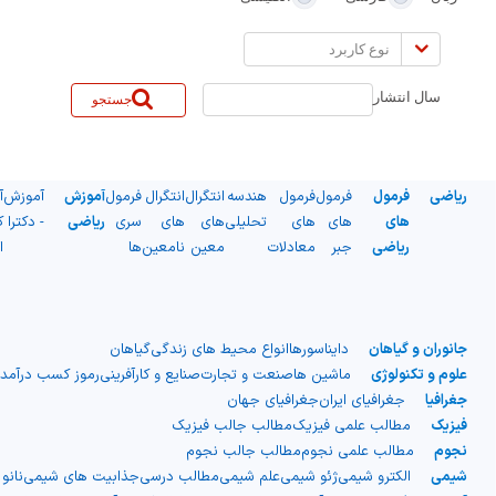
نوع
کاربرد
سال انتشار
جستجو
ریاضی
فرمول
فرمول
فرمول
هندسه
انتگرال
انتگرال
فرمول
آموزش
آموزش
آ
های
های
های
تحلیلی
های
های
سری
ریاضی
- دکترا
ک
ریاضی
جبر
معادلات
معین
نامعین
ها
ا
جانوران و گیاهان
دایناسورها
انواع محیط های زندگی
گیاهان
علوم و تکنولوژی
ماشین ها
صنعت و تجارت
صنایع و کارآفرینی
رموز کسب درآمد
جغرافیا
جغرافیای ایران
جغرافیای جهان
فیزیک
مطالب علمی فیزیک
مطالب جالب فیزیک
نجوم
مطالب علمی نجوم
مطالب جالب نجوم
شیمی
الکترو شیمی
ژئو شیمی
علم شیمی
مطالب درسی
جذابیت های شیمی
نانو