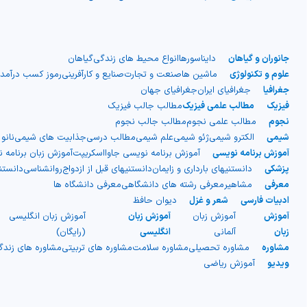
جانوران و گیاهان
دایناسورها
انواع محیط های زندگی
گیاهان
علوم و تکنولوژی
ماشین ها
صنعت و تجارت
صنایع و کارآفرینی
رموز کسب درآمد
جغرافیا
جغرافیای ایران
جغرافیای جهان
فیزیک
مطالب علمی فیزیک
مطالب جالب فیزیک
نجوم
مطالب علمی نجوم
مطالب جالب نجوم
شیمی
الکترو شیمی
ژئو شیمی
علم شیمی
مطالب درسی
جذابیت های شیمی
نانو
آموزش برنامه نویسی
آموزش برنامه نویسی جاوااسکریپت
آموزش زبان برنامه 
پزشکی
دانستنیهای بارداری و زایمان
دانستنیهای قبل از ازدواج
روانشناسی
دانست
معرفی
مشاهیر
معرفی رشته های دانشگاهی
معرفی دانشگاه ها
ادبیات فارسی
شعر و غزل
دیوان حافظ
آموزش
آموزش زبان
آموزش زبان
آموزش زبان انگلیسی
زبان
آلمانی
انگلیسی
(رایگان)
مشاوره
مشاوره تحصیلی
مشاوره سلامت
مشاوره های تربیتی
مشاوره های زند
ویدیو
آموزش ریاضی