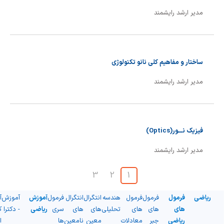
مدیر ارشد رایشمند
ساختار و مفاهیم كلی نانو تكنولوژی
مدیر ارشد رایشمند
فیزیك نـــور(Optics)
مدیر ارشد رایشمند
3
2
1
ریاضی
فرمول
فرمول
فرمول
هندسه
انتگرال
انتگرال
فرمول
آموزش
آموزش
آ
های
های
های
تحلیلی
های
های
سری
ریاضی
- دکترا
ک
ریاضی
جبر
معادلات
معین
نامعین
ها
ا