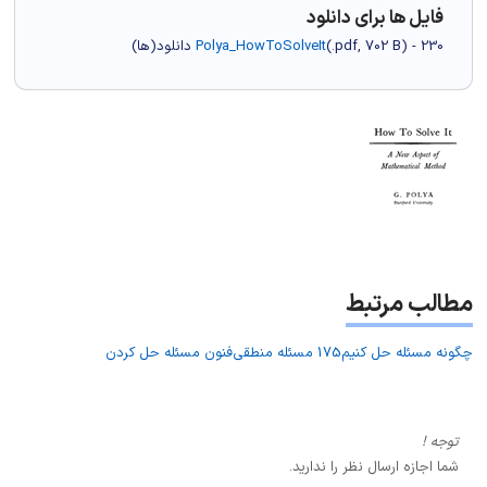
فایل ها برای دانلود
) - 230 دانلود(ها)
702 B
.pdf,
(
Polya_HowToSolveIt
مطالب مرتبط
چگونه مسئله حل کنیم
175 مسئله منطقی
فنون مسئله حل کردن
توجه !
شما اجازه ارسال نظر را ندارید.