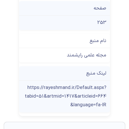
صفحه
253
نام منبع
مجله علمی رایشمند
لینک منبع
https://rayeshmand.ir/Default.aspx?
tabid=51&artmid=1417&articleid=664
&language=fa-IR