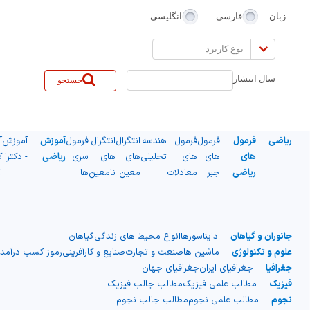
زبان
فارسی
انگلیسی
نوع
کاربرد
سال انتشار
جستجو
ریاضی
فرمول
فرمول
فرمول
هندسه
انتگرال
انتگرال
فرمول
آموزش
آموزش
آ
های
های
های
تحلیلی
های
های
سری
ریاضی
- دکترا
ک
ریاضی
جبر
معادلات
معین
نامعین
ها
ا
جانوران و گیاهان
دایناسورها
انواع محیط های زندگی
گیاهان
علوم و تکنولوژی
ماشین ها
صنعت و تجارت
صنایع و کارآفرینی
رموز کسب درآمد
جغرافیا
جغرافیای ایران
جغرافیای جهان
فیزیک
مطالب علمی فیزیک
مطالب جالب فیزیک
نجوم
مطالب علمی نجوم
مطالب جالب نجوم