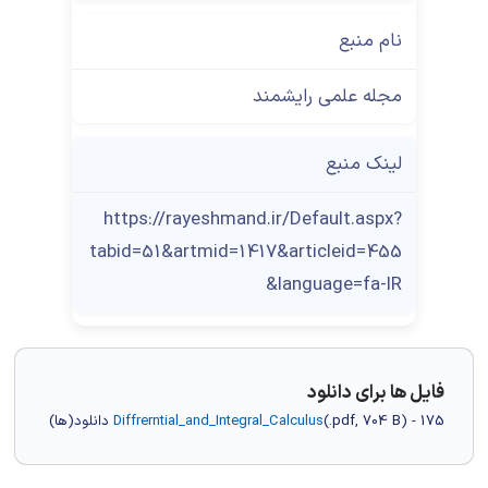
نام منبع
مجله علمی رایشمند
لینک منبع
https://rayeshmand.ir/Default.aspx?
tabid=51&artmid=1417&articleid=455
&language=fa-IR
فایل ها برای دانلود
) - 175 دانلود(ها)
704 B
.pdf,
(
Diffrerntial_and_Integral_Calculus