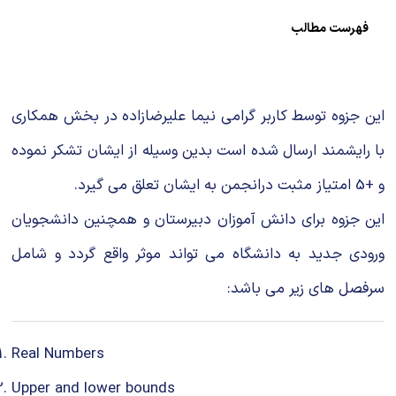
شیمی آلی
دندانپزشکی
رویدادهای ریاضی (کنفرانس و سمینارهای ریاضی)
فهرست مطالب
روانپزشکی
صلاح های شیمیایی
طب سنتی
مطالب جالب شیمی
این جزوه توسط کاربر گرامی نیما علیرضازاده در بخش همکاری
گیاهان دارویی
بمب های شیمیایی
با رایشمند ارسال شده است بدین وسیله از ایشان تشکر نموده
و +5 امتیاز مثبت درانجمن به ایشان تعلق می گیرد.
شیمی عمومی
این جزوه برای دانش آموزان دبیرستان و همچنین دانشجویان
شیمی سبز
ورودی جدید به دانشگاه می تواند موثر واقع گردد و شامل
سرفصل های زیر می باشد:
Real Numbers
Upper and lower bounds