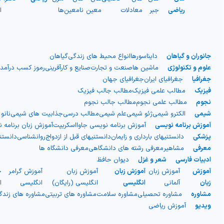
ریاضی
جبر
معادلات
معین
نامعین
ها
ا
جانوران و گیاهان
دایناسورها
انواع محیط های زندگی
گیاهان
علوم و تکنولوژی
ماشین ها
صنعت و تجارت
صنایع و کارآفرینی
رموز کسب درآمد
جغرافیا
جغرافیای ایران
جغرافیای جهان
فیزیک
مطالب علمی فیزیک
مطالب جالب فیزیک
نجوم
مطالب علمی نجوم
مطالب جالب نجوم
شیمی
الکترو شیمی
ژئو شیمی
علم شیمی
مطالب درسی
جذابیت های شیمی
نانو
آموزش برنامه نویسی
آموزش برنامه نویسی جاوااسکریپت
آموزش زبان برنامه 
پزشکی
دانستنیهای بارداری و زایمان
دانستنیهای قبل از ازدواج
روانشناسی
دانست
معرفی
مشاهیر
معرفی رشته های دانشگاهی
معرفی دانشگاه ها
ادبیات فارسی
شعر و غزل
دیوان حافظ
آموزش
آموزش زبان
آموزش زبان
آموزش زبان
آموزش گرامر
ج
زبان
آلمانی
انگلیسی
انگلیسی (رایگان)
انگلیسی
ا
مشاوره
مشاوره تحصیلی
مشاوره سلامت
مشاوره های تربیتی
مشاوره های زند
ویدیو
آموزش ریاضی