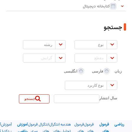
بر
کتابخانه دیجیتال
اساس:
جستجو
نوع
رشته
مقطع
گرایش
زبان
فارسی
انگلیسی
نوع
کاربرد
سال انتشار
جستجو
ریاضی
فرمول
فرمول
فرمول
هندسه
انتگرال
انتگرال
فرمول
آموزش
آموزش
آ
های
های
های
تحلیلی
های
های
سری
ریاضی
- دکترا
ک