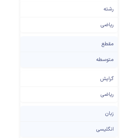
رشته
ریاضی
مقطع
متوسطه
گرایش
ریاضی
زبان
انگلیسی