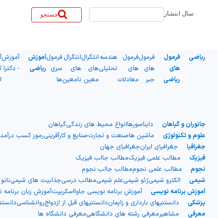
سال انتشار
جستجو
ریاضی
فرمول
فرمول
فرمول
هندسه
انتگرال
انتگرال
فرمول
آموزش
آموزش
آ
های
های
های
تحلیلی
های
های
سری
ریاضی
- دکترا
ک
ریاضی
جبر
معادلات
معین
نامعین
ها
ا
جانوران و گیاهان
دایناسورها
انواع محیط های زندگی
گیاهان
علوم و تکنولوژی
ماشین ها
صنعت و تجارت
صنایع و کارآفرینی
رموز کسب درآمد
جغرافیا
جغرافیای ایران
جغرافیای جهان
فیزیک
مطالب علمی فیزیک
مطالب جالب فیزیک
نجوم
مطالب علمی نجوم
مطالب جالب نجوم
شیمی
الکترو شیمی
ژئو شیمی
علم شیمی
مطالب درسی
جذابیت های شیمی
نانو
آموزش برنامه نویسی
آموزش برنامه نویسی جاوااسکریپت
آموزش زبان برنامه 
پزشکی
دانستنیهای بارداری و زایمان
دانستنیهای قبل از ازدواج
روانشناسی
دانست
معرفی
مشاهیر
معرفی رشته های دانشگاهی
معرفی دانشگاه ها