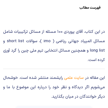
شیمی آلی
دندانپزشکی
رویدادهای ریاضی (کنفرانس و سمینارهای ریاضی)
فهرست مطالب
روانپزشکی
صلاح های شیمیایی
طب سنتی
مطالب جالب شیمی
در این کتاب، آقای پروردی 100 مسئله از مسائل ترکیبیات شامل
گیاهان دارویی
بمب های شیمیایی
مسائل المپیاد جهانی ریاضی ( imo )، سوالات short list و
long list و همچنین مسائل انتخابی تیم ملی چین را گرد آوری
شیمی عمومی
کرده است.
شیمی سبز
این مقاله در
سایت علمی
رایشمند منتشر شده است. خوشحال
می‌شویم اگر دیدگاه و نظر خود را درباره این موضوع با ما و
دیگر خوانندگان در میان بگذارید.