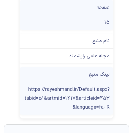
صفحه
15
نام منبع
مجله علمی رایشمند
لینک منبع
https://rayeshmand.ir/Default.aspx?
tabid=51&artmid=1417&articleid=453
&language=fa-IR