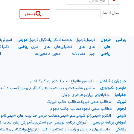
کاربرد
سال انتشار
جستجو
ریاضی
فرمول
فرمول
فرمول
هندسه
انتگرال
انتگرال
فرمول
آموزش
آموزش
آ
های
های
های
تحلیلی
های
های
سری
ریاضی
- دکترا
ک
ریاضی
جبر
معادلات
معین
نامعین
ها
ا
جانوران و گیاهان
دایناسورها
انواع محیط های زندگی
گیاهان
علوم و تکنولوژی
ماشین ها
صنعت و تجارت
صنایع و کارآفرینی
رموز کسب درآمد
جغرافیا
جغرافیای ایران
جغرافیای جهان
فیزیک
مطالب علمی فیزیک
مطالب جالب فیزیک
نجوم
مطالب علمی نجوم
مطالب جالب نجوم
شیمی
الکترو شیمی
ژئو شیمی
علم شیمی
مطالب درسی
جذابیت های شیمی
نانو
آموزش برنامه نویسی
آموزش برنامه نویسی جاوااسکریپت
آموزش زبان برنامه 
پزشکی
دانستنیهای بارداری و زایمان
دانستنیهای قبل از ازدواج
روانشناسی
دانست