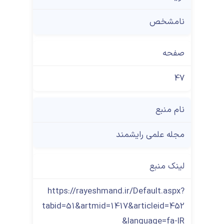
نامشخص
صفحه
47
نام منبع
مجله علمی رایشمند
لینک منبع
https://rayeshmand.ir/Default.aspx?
tabid=51&artmid=1417&articleid=452
&language=fa-IR