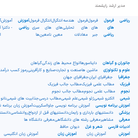
مدیر ارشد رایشمند
ریاضی
فرمول
فرمول
فرمول
هندسه
انتگرال
انتگرال
فرمول
آموزش
آموزش
آ
های
های
های
تحلیلی
های
های
سری
ریاضی
- دکترا
ک
ریاضی
جبر
معادلات
معین
نامعین
ها
ا
جانوران و گیاهان
دایناسورها
انواع محیط های زندگی
گیاهان
علوم و تکنولوژی
ماشین ها
صنعت و تجارت
صنایع و کارآفرینی
رموز کسب درآمد
جغرافیا
جغرافیای ایران
جغرافیای جهان
فیزیک
مطالب علمی فیزیک
مطالب جالب فیزیک
نجوم
مطالب علمی نجوم
مطالب جالب نجوم
شیمی
الکترو شیمی
ژئو شیمی
علم شیمی
مطالب درسی
جذابیت های شیمی
نانو
آموزش برنامه نویسی
آموزش برنامه نویسی جاوااسکریپت
آموزش زبان برنامه 
پزشکی
دانستنیهای بارداری و زایمان
دانستنیهای قبل از ازدواج
روانشناسی
دانست
معرفی
مشاهیر
معرفی رشته های دانشگاهی
معرفی دانشگاه ها
ادبیات فارسی
شعر و غزل
دیوان حافظ
آموزش
آموزش زبان
آموزش زبان
آموزش زبان انگلیسی